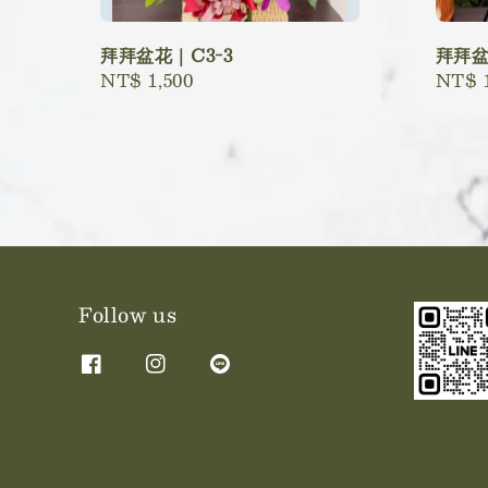
拜拜盆花｜C3-3
拜拜盆
Regular
NT$ 1,500
Regu
NT$ 1
price
price
Follow us