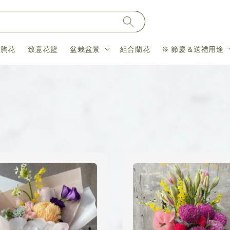
＆胸花
致意花籃
盆栽盆景
組合蘭花
❊ 節慶＆送禮用途