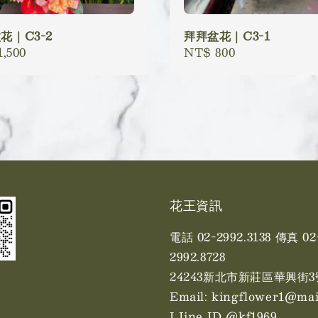
花｜C3-2
拜拜盆花｜C3-1
lar
,500
Regular
NT$ 800
price
花王資訊
電話 02-2992.3138 傳真 02
2992.8728
24243新北市新莊區華興街3
Email: kingflower1@mai
LIine ID @kf1969