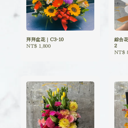
拜拜盆花｜C3-10
綜合花
2
Regular
NT$ 1,800
Regu
NT$ 
price
price