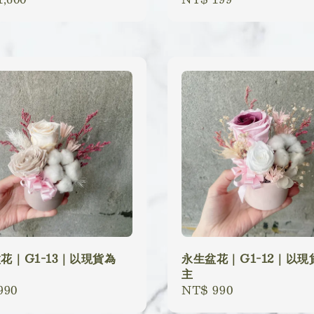
price
花｜G1-13｜以現貨為
永生盆花｜G1-12｜以現
主
lar
990
Regular
NT$ 990
price