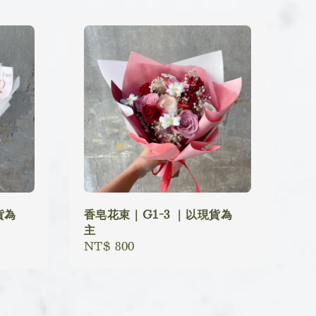
貨為
香皂花束｜G1-3 ｜以現貨為
主
Regular
NT$ 800
price