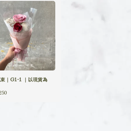
束｜G1-1 ｜以現貨為
lar
250