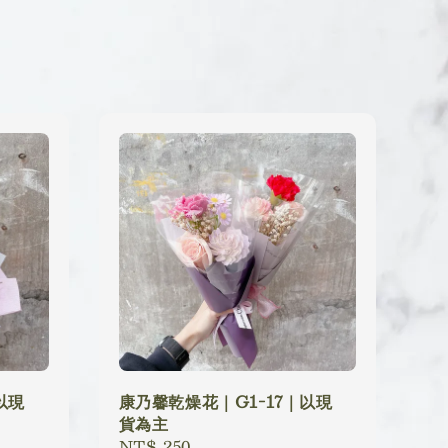
以現
康乃馨乾燥花｜G1-17｜以現
貨為主
Regular
NT$ 250