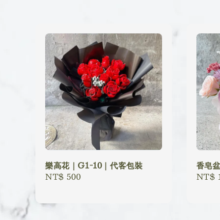
樂高花｜G1-10｜代客包裝
香皂盆
Regular
NT$ 500
Regu
NT$ 1
price
price