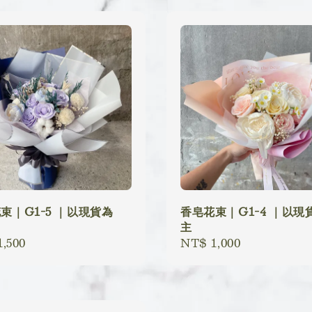
束｜G1-5 ｜以現貨為
香皂花束｜G1-4 ｜以現
主
lar
,500
Regular
NT$ 1,000
price