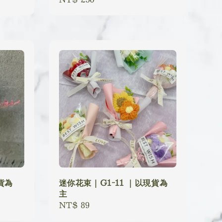
price
貨為
迷你花束｜G1-11 ｜以現貨為
主
Regular
NT$ 89
price