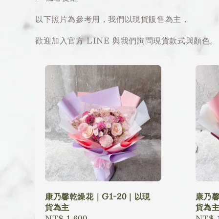
以下照片為參考用，我們以現貨販售為主，
歡迎加入官方 LINE 與我們詢問現貨款式與顏色。
康乃馨乾燥花｜G1-20｜以現
康乃馨
貨為主
貨為
Regular
NT$ 1,600
Regu
NT$ 1