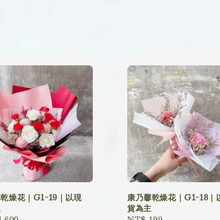
乾燥花｜G1-19｜以現
康乃馨乾燥花｜G1-18｜
主
貨為主
lar
,600
Regular
NT$ 199