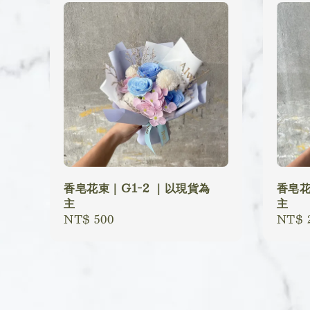
香皂花束｜G1-2 ｜以現貨為
香皂花
主
主
Regular
NT$ 500
Regu
NT$ 
price
price