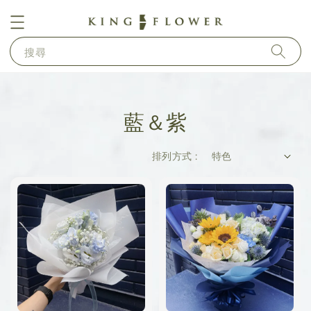
搜尋
藍＆紫
排列方式 :