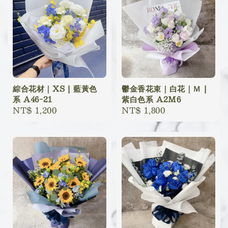
綜合花材｜XS | 藍黃色
鬱金香花束｜白花｜Ｍ |
系 A46-21
紫白色系 A2M6
Regular
NT$ 1,200
Regular
NT$ 1,800
price
price