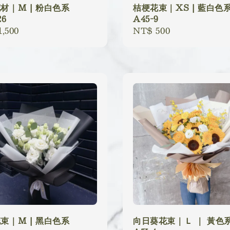
材｜M | 粉白色系
桔梗花束｜XS | 藍白色
26
A45-9
lar
,500
Regular
NT$ 500
price
束｜M | 黑白色系
向日葵花束｜Ｌ ｜ 黃色