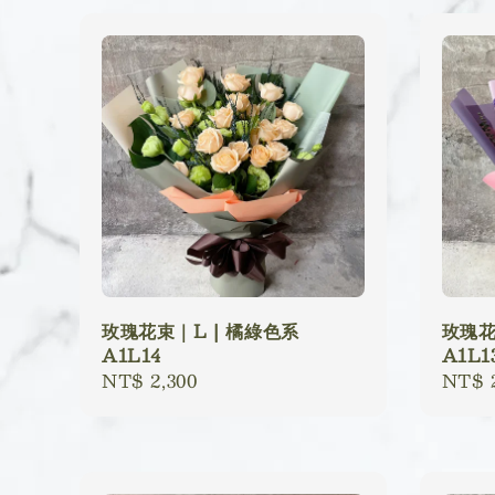
玫瑰花束｜L | 橘綠色系
玫瑰花
A1L14
A1L1
Regular
NT$ 2,300
Regu
NT$ 2
price
price