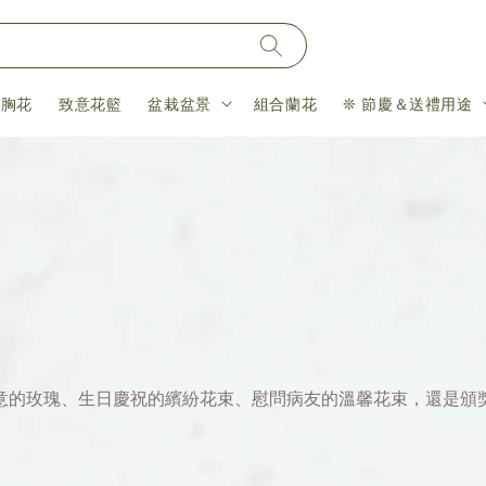
＆胸花
致意花籃
盆栽盆景
組合蘭花
❊ 節慶＆送禮用途
意的玫瑰、生日慶祝的繽紛花束、慰問病友的溫馨花束，還是頒
。