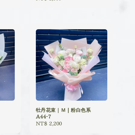
price
牡丹花束｜Ｍ | 粉白色系
A44-7
Regular
NT$ 2,200
price