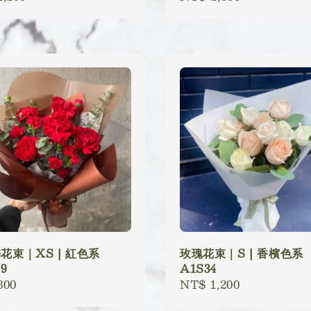
price
花束｜XS | 紅色系
玫瑰花束｜S | 香檳色系
9
A1S34
lar
800
Regular
NT$ 1,200
price