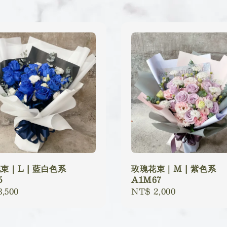
束｜L | 藍白色系
玫瑰花束｜M | 紫色系
5
A1M67
lar
,500
Regular
NT$ 2,000
price