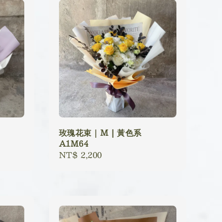
玫瑰花束｜M | 黃色系
A1M64
Regular
NT$ 2,200
price