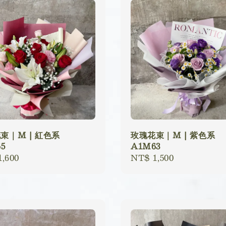
束｜M | 紅色系
玫瑰花束｜M | 紫色系
5
A1M63
lar
,600
Regular
NT$ 1,500
price