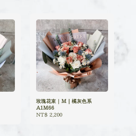
玫瑰花束｜M | 橘灰色系
A1M66
Regular
NT$ 2,200
price