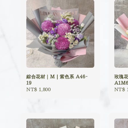
綜合花材｜M | 紫色系 A46-
玫瑰花
19
A1M6
Regular
NT$ 1,800
Regu
NT$ 1
price
price