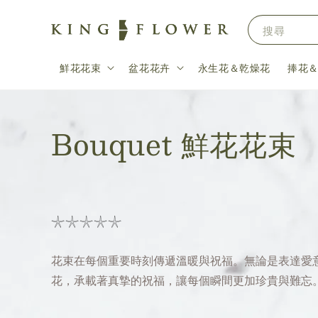
搜尋
鮮花花束
盆花花卉
永生花＆乾燥花
捧花
Bouquet 鮮花花束
𓇼𓇼𓇼𓇼𓇼
花束在每個重要時刻傳遞溫暖與祝福。無論是表達愛
花，承載著真摯的祝福，讓每個瞬間更加珍貴與難忘