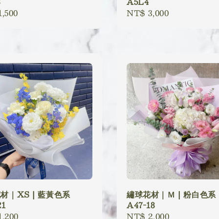
8
A5L4
lar
,500
Regular
NT$ 3,000
price
材｜XS | 藍黃色系
繡球花材｜Ｍ | 粉白色系
21
A47-18
lar
,200
Regular
NT$ 2,000