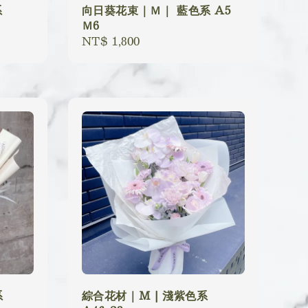
系
向日葵花束｜Ｍ｜ 藍色系 A5
Ｍ6
Regular
NT$ 1,800
price
系
綜合花材｜M | 淺紫色系