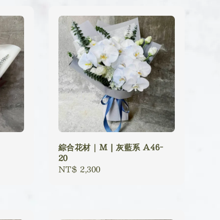
綜合花材｜M | 灰藍系 A46-
20
Regular
NT$ 2,300
price