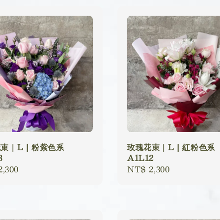
束｜L | 粉紫色系
玫瑰花束｜L | 紅粉色系
3
A1L12
lar
,300
Regular
NT$ 2,300
price