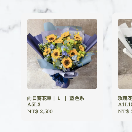
向日葵花束｜Ｌ ｜ 藍色系
玫瑰花
A5L3
A1L1
Regular
NT$ 2,500
Regu
NT$ 3
price
price