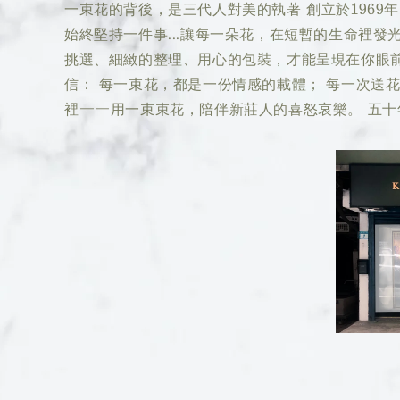
一束花的背後，是三代人對美的執著 創立於196
始終堅持一件事...讓每一朵花，在短暫的生命裡
挑選、細緻的整理、用心的包裝，才能呈現在你眼前
信： 每一束花，都是一份情感的載體； 每一次送
裡——用一束束花，陪伴新莊人的喜怒哀樂。 五十