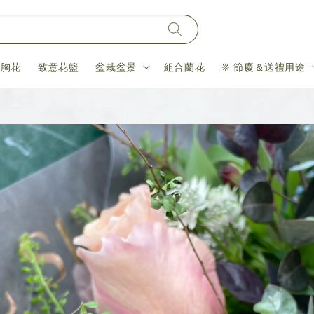
＆胸花
致意花籃
盆栽盆景
組合蘭花
❊ 節慶＆送禮用途