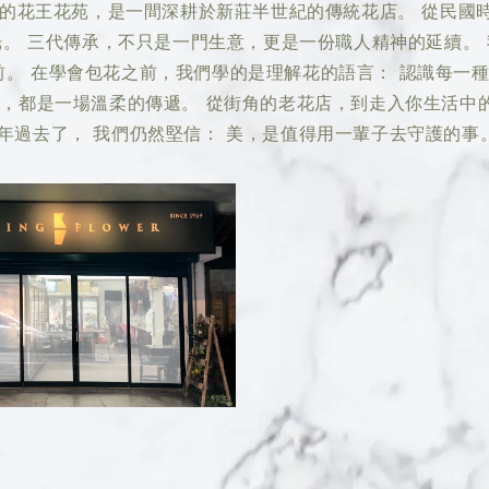
9年的花王花苑，是一間深耕於新莊半世紀的傳統花店。 從民國
發光。 三代傳承，不只是一門生意，更是一份職人精神的延續。
。 在學會包花之前，我們學的是理解花的語言： 認識每一種
花，都是一場溫柔的傳遞。 從街角的老花店，到走入你生活中
年過去了， 我們仍然堅信： 美，是值得用一輩子去守護的事