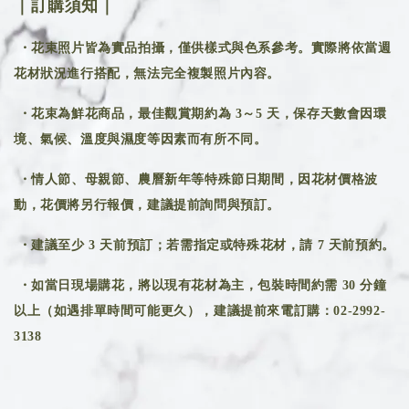
｜訂購須知｜
・花束照片皆為實品拍攝，僅供樣式與色系參考。實際將依當週
花材狀況進行搭配，無法完全複製照片內容。
・花束為鮮花商品，最佳觀賞期約為 3～5 天，保存天數會因環
境、氣候、溫度與濕度等因素而有所不同。
・情人節、母親節、農曆新年等特殊節日期間，因花材價格波
動，花價將另行報價，建議提前詢問與預訂。
・建議至少 3 天前預訂；若需指定或特殊花材，請 7 天前預約。
・如當日現場購花，將以現有花材為主，包裝時間約需 30 分鐘
以上（如遇排單時間可能更久），建議提前來電訂購：02-2992-
3138