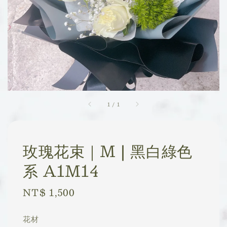
1
/
1
玫瑰花束｜M | 黑白綠色
系 A1M14
Regular
NT$ 1,500
price
花材