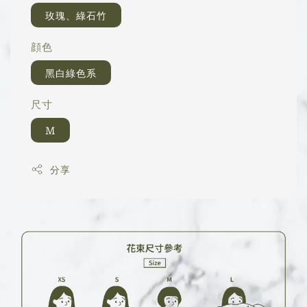
玫瑰、綠石竹
顔色
黑白綠色系
尺寸
M
分享