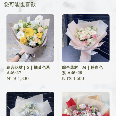
您可能也喜歡
綜合花材｜S | 橘黃色系
綜合花材｜M | 粉白色
A46-27
系 A46-26
Regular
NT$ 1,800
Regular
NT$ 1,500
price
price