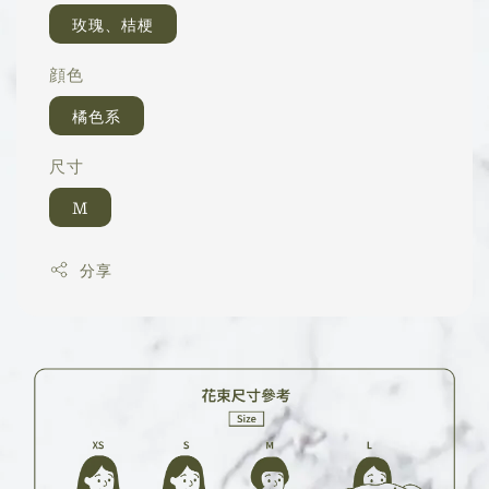
玫瑰、桔梗
顔色
橘色系
尺寸
M
分享