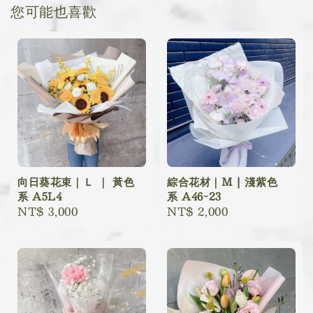
您可能也喜歡
向日葵花束｜Ｌ ｜ 黃色
綜合花材｜M | 淺紫色
系 A5L4
系 A46-23
Regular
NT$ 3,000
Regular
NT$ 2,000
price
price