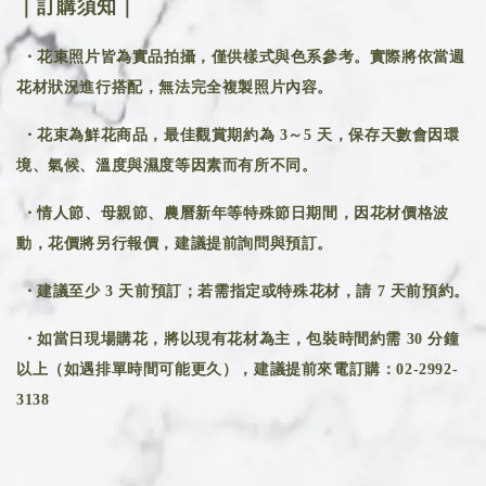
｜訂購須知｜
・花束照片皆為實品拍攝，僅供樣式與色系參考。實際將依當週
花材狀況進行搭配，無法完全複製照片內容。
・花束為鮮花商品，最佳觀賞期約為 3～5 天，保存天數會因環
境、氣候、溫度與濕度等因素而有所不同。
・情人節、母親節、農曆新年等特殊節日期間，因花材價格波
動，花價將另行報價，建議提前詢問與預訂。
・建議至少 3 天前預訂；若需指定或特殊花材，請 7 天前預約。
・如當日現場購花，將以現有花材為主，包裝時間約需 30 分鐘
以上（如遇排單時間可能更久），建議提前來電訂購：02-2992-
3138