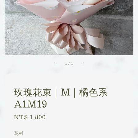
1
/
1
玫瑰花束｜M | 橘色系
A1M19
Regular
NT$ 1,800
price
花材