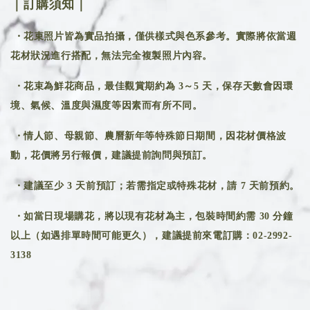
｜訂購須知｜
・花束照片皆為實品拍攝，僅供樣式與色系參考。實際將依當週
花材狀況進行搭配，無法完全複製照片內容。
・花束為鮮花商品，最佳觀賞期約為 3～5 天，保存天數會因環
境、氣候、溫度與濕度等因素而有所不同。
・情人節、母親節、農曆新年等特殊節日期間，因花材價格波
動，花價將另行報價，建議提前詢問與預訂。
・建議至少 3 天前預訂；若需指定或特殊花材，請 7 天前預約。
・如當日現場購花，將以現有花材為主，包裝時間約需 30 分鐘
以上（如遇排單時間可能更久），建議提前來電訂購：02-2992-
3138