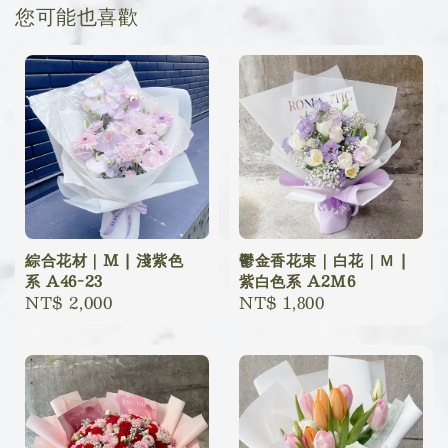
您可能也喜歡
綜合花材｜M | 淺紫色
鬱金香花束｜白花｜Ｍ |
系 A46-23
紫白色系 A2M6
Regular
NT$ 2,000
Regular
NT$ 1,800
price
price