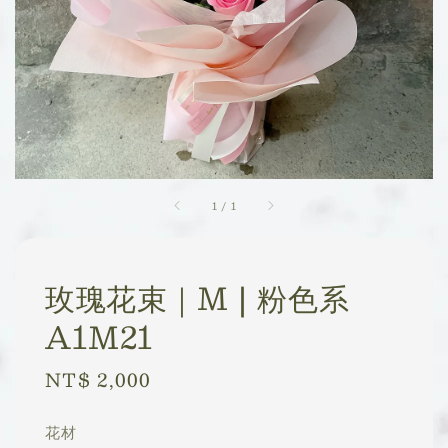
1
/
1
玫瑰花束｜M | 粉色系
A1M21
Regular
NT$ 2,000
price
花材