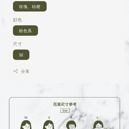
玫瑰、桔梗
顔色
粉色系
尺寸
M
分享