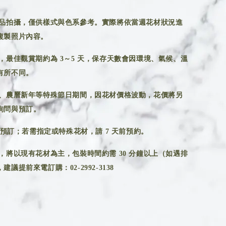
品拍攝，僅供樣式與色系參考。實際將依當週花材狀況進
複製照片內容。
，最佳觀賞期約為 3～5 天，保存天數會因環境、氣候、溫
有所不同。
、農曆新年等特殊節日期間，因花材價格波動，花價將另
詢問與預訂。
前預訂；若需指定或特殊花材，請 7 天前預約。
，將以現有花材為主，包裝時間約需 30 分鐘以上（如遇排
議提前來電訂購：02-2992-3138