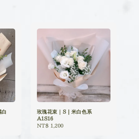
橘白
玫瑰花束｜S | 米白色系
A1S16
Regular
NT$ 1,200
price