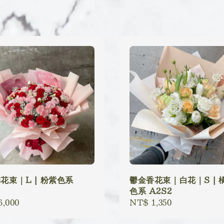
花束｜L | 粉紫色系
鬱金香花束｜白花｜S | 
色系 A2S2
lar
6,000
Regular
NT$ 1,350
price