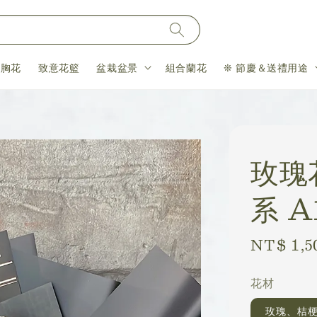
＆胸花
致意花籃
盆栽盆景
組合蘭花
❊ 節慶＆送禮用途
玫瑰
系 A
Regular
NT$ 1,5
price
花材
玫瑰、桔