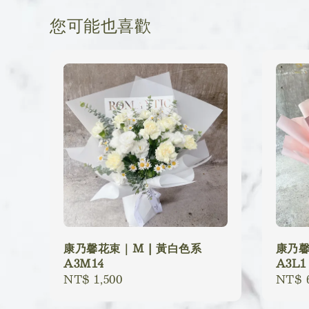
您可能也喜歡
康乃馨花束｜M | 黃白色系
康乃馨
A3M14
A3L1
Regular
NT$ 1,500
Regu
NT$ 
price
price