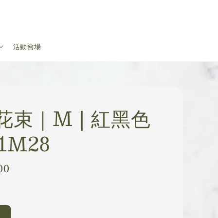
活動會場
花束｜M | 紅黑色
1M28
00
梗