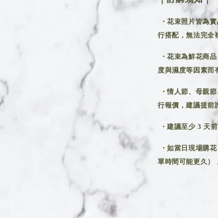
・花束照片皆為實
行搭配，無法完全
・花束為鮮花商品
度與濕度等因素而
・情人節、母親節
行報價，建議提前
・建議至少 3 天
・如當日現場購花
單時間可能更久），建