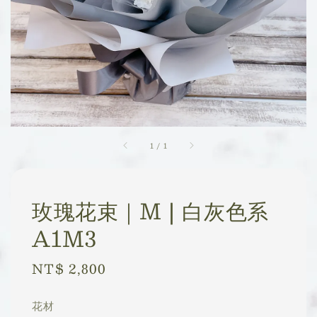
1
/
1
玫瑰花束｜M | 白灰色系
A1M3
Regular
NT$ 2,800
price
花材