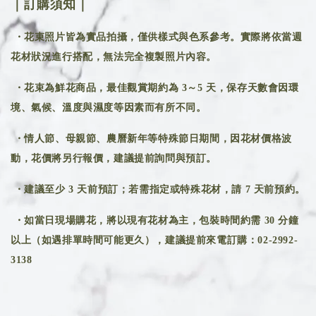
｜訂購須知｜
・花束照片皆為實品拍攝，僅供樣式與色系參考。實際將依當週
花材狀況進行搭配，無法完全複製照片內容。
・花束為鮮花商品，最佳觀賞期約為 3～5 天，保存天數會因環
境、氣候、溫度與濕度等因素而有所不同。
・情人節、母親節、農曆新年等特殊節日期間，因花材價格波
動，花價將另行報價，建議提前詢問與預訂。
・建議至少 3 天前預訂；若需指定或特殊花材，請 7 天前預約。
・如當日現場購花，將以現有花材為主，包裝時間約需 30 分鐘
以上（如遇排單時間可能更久），建議提前來電訂購：02-2992-
3138