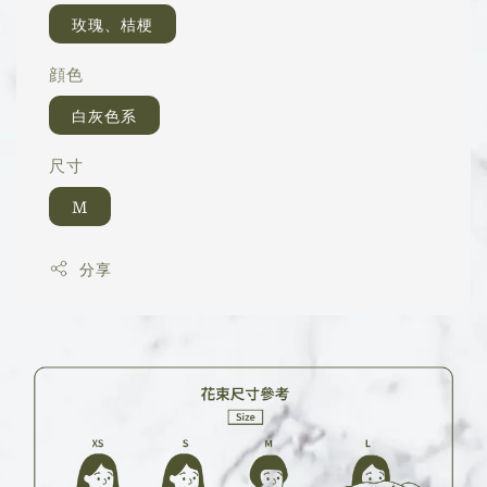
玫瑰、桔梗
顔色
白灰色系
尺寸
M
分享