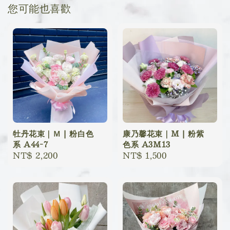
您可能也喜歡
牡丹花束｜Ｍ | 粉白色
康乃馨花束｜M | 粉紫
系 A44-7
色系 A3M13
Regular
NT$ 2,200
Regular
NT$ 1,500
price
price