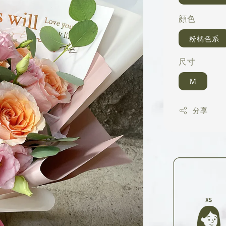
顔色
粉橘色系
尺寸
M
分享