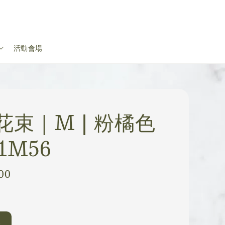
活動會場
花束｜M | 粉橘色
1M56
00
梗