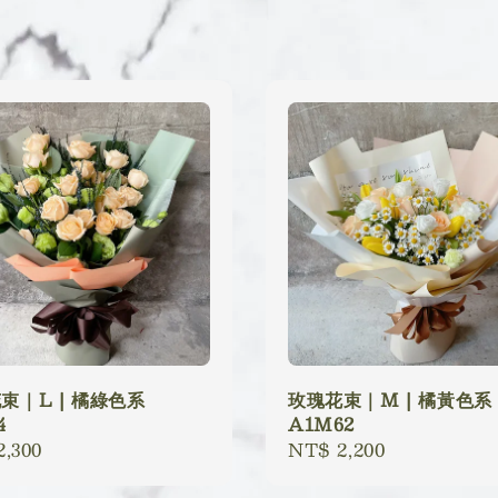
束｜L | 橘綠色系
玫瑰花束｜M | 橘黃色系
4
A1M62
lar
,300
Regular
NT$ 2,200
price