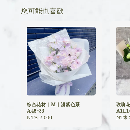
您可能也喜歡
綜合花材｜M | 淺紫色系
玫瑰花
A46-23
A1L1
Regular
NT$ 2,000
Regu
NT$ 2
price
price