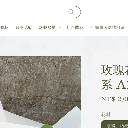
＆胸花
致意花籃
盆栽盆景
組合蘭花
❊ 節慶＆送禮用途
玫瑰
系 A
Regular
NT$ 2,0
price
花材
玫瑰、桔