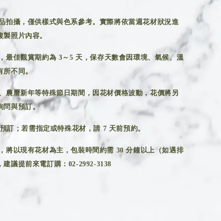
品拍攝，僅供樣式與色系參考。實際將依當週花材狀況進
複製照片內容。
，最佳觀賞期約為 3～5 天，保存天數會因環境、氣候、溫
有所不同。
、農曆新年等特殊節日期間，因花材價格波動，花價將另
詢問與預訂。
前預訂；若需指定或特殊花材，請 7 天前預約。
，將以現有花材為主，包裝時間約需 30 分鐘以上（如遇排
議提前來電訂購：02-2992-3138