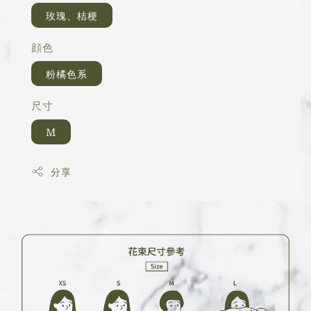
玫瑰、桔梗
顔色
粉橘色系
尺寸
M
分享