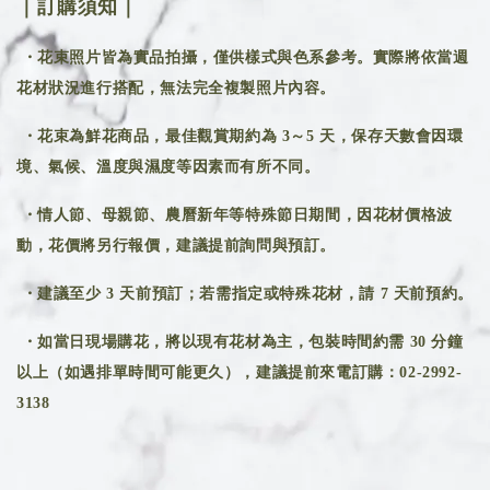
｜訂購須知｜
・花束照片皆為實品拍攝，僅供樣式與色系參考。實際將依當週
花材狀況進行搭配，無法完全複製照片內容。
・花束為鮮花商品，最佳觀賞期約為 3～5 天，保存天數會因環
境、氣候、溫度與濕度等因素而有所不同。
・情人節、母親節、農曆新年等特殊節日期間，因花材價格波
動，花價將另行報價，建議提前詢問與預訂。
・建議至少 3 天前預訂；若需指定或特殊花材，請 7 天前預約。
・如當日現場購花，將以現有花材為主，包裝時間約需 30 分鐘
以上（如遇排單時間可能更久），建議提前來電訂購：02-2992-
3138