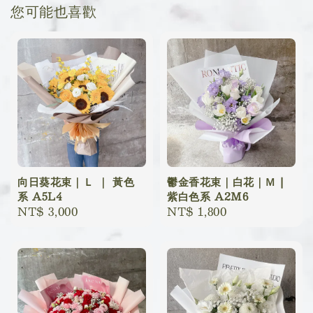
您可能也喜歡
向日葵花束｜Ｌ ｜ 黃色
鬱金香花束｜白花｜Ｍ |
系 A5L4
紫白色系 A2M6
Regular
NT$ 3,000
Regular
NT$ 1,800
price
price