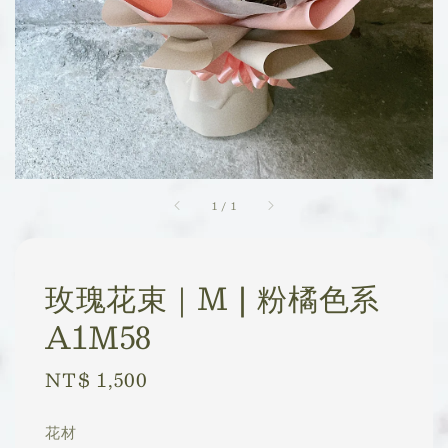
1
/
1
玫瑰花束｜M | 粉橘色系
A1M58
Regular
NT$ 1,500
price
花材