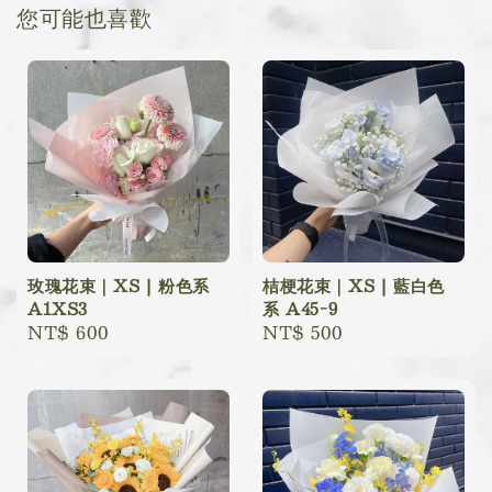
您可能也喜歡
玫瑰花束｜XS | 粉色系
桔梗花束｜XS | 藍白色
A1XS3
系 A45-9
Regular
NT$ 600
Regular
NT$ 500
price
price