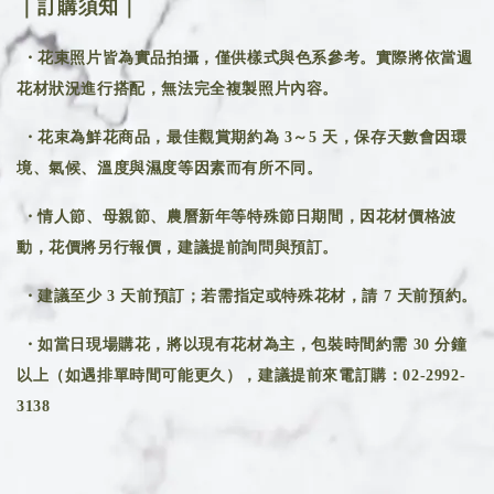
｜訂購須知｜
・花束照片皆為實品拍攝，僅供樣式與色系參考。實際將依當週
花材狀況進行搭配，無法完全複製照片內容。
・花束為鮮花商品，最佳觀賞期約為 3～5 天，保存天數會因環
境、氣候、溫度與濕度等因素而有所不同。
・情人節、母親節、農曆新年等特殊節日期間，因花材價格波
動，花價將另行報價，建議提前詢問與預訂。
・建議至少 3 天前預訂；若需指定或特殊花材，請 7 天前預約。
・如當日現場購花，將以現有花材為主，包裝時間約需 30 分鐘
以上（如遇排單時間可能更久），建議提前來電訂購：02-2992-
3138