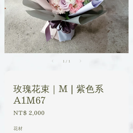
1
/
1
玫瑰花束｜M | 紫色系
A1M67
Regular
NT$ 2,000
price
花材