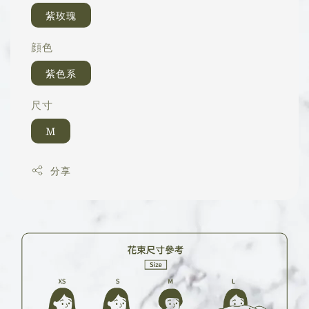
紫玫瑰
顔色
紫色系
尺寸
M
分享