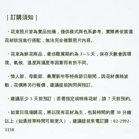
｜訂購須知｜
・花束照片皆為實品拍攝，僅供樣式與色系參考。實際將依當週
花材狀況進行搭配，無法完全複製照片內容。
・花束為鮮花商品，最佳觀賞期約為 3～5 天，保存天數會因環
境、氣候、溫度與濕度等因素而有所不同。
・情人節、母親節、農曆新年等特殊節日期間，因花材價格波
動，花價將另行報價，建議提前詢問與預訂。
・建議至少 3 天前預訂；若需指定或特殊花材，請 7 天前預約。
・如當日現場購花，將以現有花材為主，包裝時間約需 30 分鐘
以上（如遇排單時間可能更久），建議提前來電訂購：02-2992-
3138