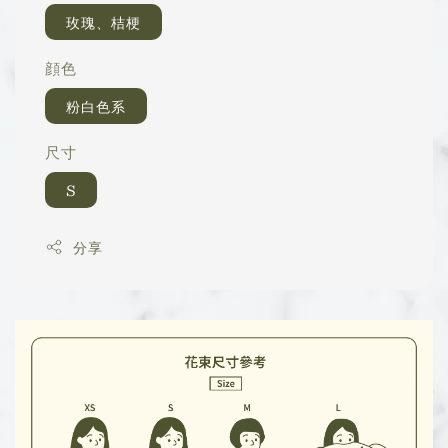
玫瑰、桔梗
顔色
粉白色系
尺寸
S
分享