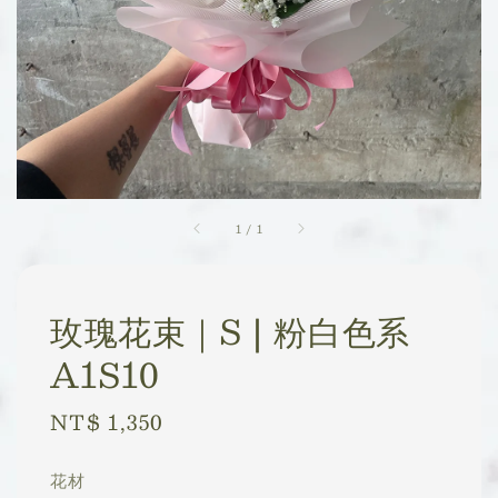
1
/
1
玫瑰花束｜S | 粉白色系
A1S10
Regular
NT$ 1,350
price
花材