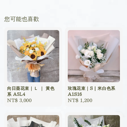
您可能也喜歡
向日葵花束｜Ｌ ｜ 黃色
玫瑰花束｜S | 米白色系
系 A5L4
A1S16
Regular
NT$ 3,000
Regular
NT$ 1,200
price
price