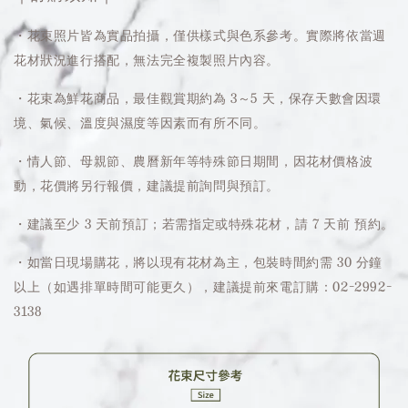
・花束照片皆為實品拍攝，僅供樣式與色系參考。實際將依當週
花材狀況進行搭配，無法完全複製照片內容。
・花束為鮮花商品，最佳觀賞期約為 3～5 天，保存天數會因環
境、氣候、溫度與濕度等因素而有所不同。
・情人節、母親節、農曆新年等特殊節日期間，因花材價格波
動，花價將另行報價，建議提前詢問與預訂。
・建議至少 3 天前預訂；若需指定或特殊花材，請 7 天前 預約。
・如當日現場購花，將以現有花材為主，包裝時間約需 30 分鐘
以上（如遇排單時間可能更久），建議提前來電訂購：02-2992-
3138