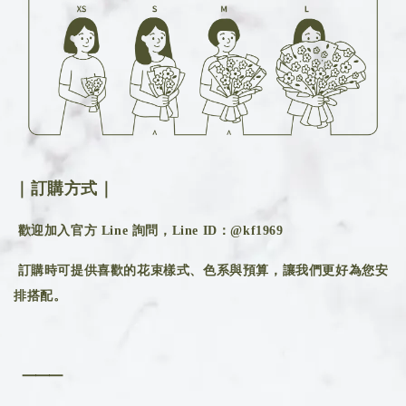
｜訂購方式｜
歡迎加入官方 Line 詢問，Line ID：@kf1969
訂購時可提供喜歡的花束樣式、色系與預算，讓我們更好為您安
排搭配。
⸻