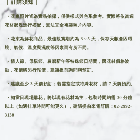
｜訂購須知｜
・花束照片皆為實品拍攝，僅供樣式與色系參考。實際將依當週
花材狀況進行搭配，無法完全複製照片內容。
・花束為鮮花商品，最佳觀賞期約為 3～5 天，保存天數會因環
境、氣候、溫度與濕度等因素而有所不同。
・情人節、母親節、農曆新年等特殊節日期間，因花材價格波
動，花價將另行報價，建議提前詢問與預訂。
・建議至少 3 天前預訂；若需指定或特殊花材，請 7 天前預約。
・如當日現場購花，將以現有花材為主，包裝時間約需 30 分鐘
以上（如遇排單時間可能更久），建議提前來電訂購：02-2992-
3138