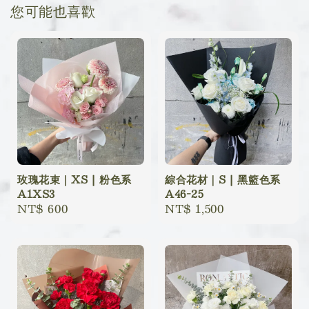
您可能也喜歡
玫瑰花束｜XS | 粉色系
綜合花材｜S | 黑籃色系
A1XS3
A46-25
Regular
NT$ 600
Regular
NT$ 1,500
price
price