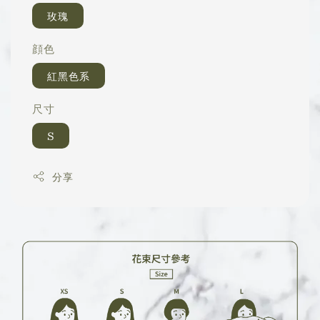
玫瑰
顔色
紅黑色系
尺寸
S
分享