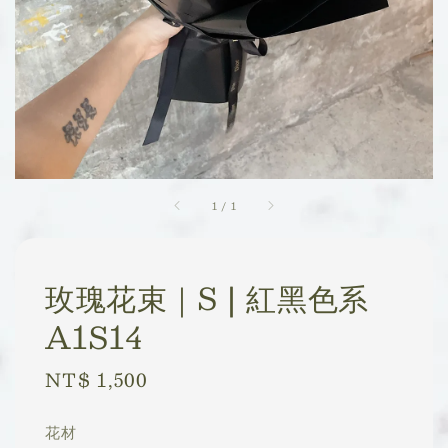
1
/
1
玫瑰花束｜S | 紅黑色系
A1S14
Regular
NT$ 1,500
price
花材