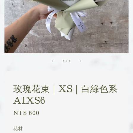
1
/
1
玫瑰花束｜XS | 白綠色系
A1XS6
Regular
NT$ 600
price
花材