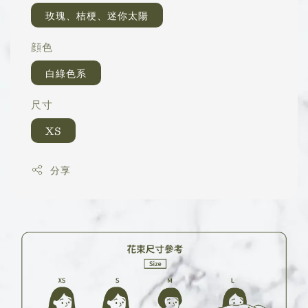
玫瑰、桔梗、迷你太陽
顔色
白綠色系
尺寸
XS
分享