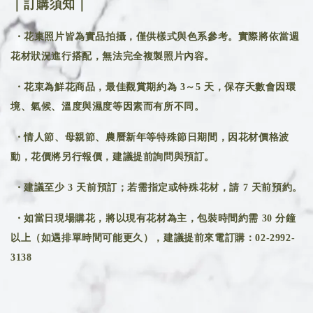
｜訂購須知｜
・花束照片皆為實品拍攝，僅供樣式與色系參考。實際將依當週
花材狀況進行搭配，無法完全複製照片內容。
・花束為鮮花商品，最佳觀賞期約為 3～5 天，保存天數會因環
境、氣候、溫度與濕度等因素而有所不同。
・情人節、母親節、農曆新年等特殊節日期間，因花材價格波
動，花價將另行報價，建議提前詢問與預訂。
・建議至少 3 天前預訂；若需指定或特殊花材，請 7 天前預約。
・如當日現場購花，將以現有花材為主，包裝時間約需 30 分鐘
以上（如遇排單時間可能更久），建議提前來電訂購：02-2992-
3138