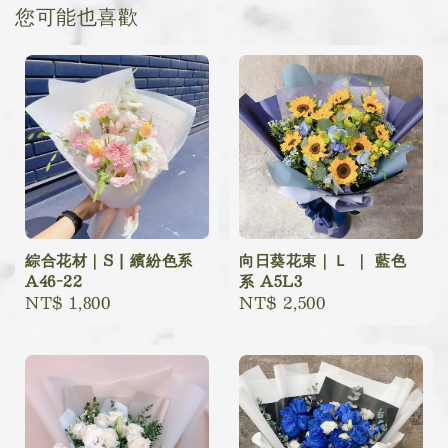
您可能也喜歡
綜合花材｜S | 繽紛色系
向日葵花束｜Ｌ ｜ 藍色
A46-22
系 A5L3
Regular
NT$ 1,800
Regular
NT$ 2,500
price
price