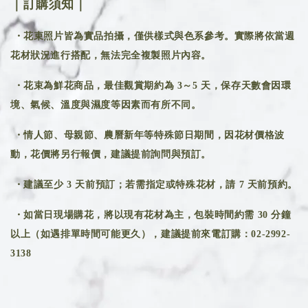
｜訂購須知｜
・花束照片皆為實品拍攝，僅供樣式與色系參考。實際將依當週
花材狀況進行搭配，無法完全複製照片內容。
・花束為鮮花商品，最佳觀賞期約為 3～5 天，保存天數會因環
境、氣候、溫度與濕度等因素而有所不同。
・情人節、母親節、農曆新年等特殊節日期間，因花材價格波
動，花價將另行報價，建議提前詢問與預訂。
・建議至少 3 天前預訂；若需指定或特殊花材，請 7 天前預約。
・如當日現場購花，將以現有花材為主，包裝時間約需 30 分鐘
以上（如遇排單時間可能更久），建議提前來電訂購：02-2992-
3138