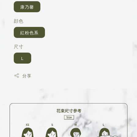
康乃馨
顔色
紅粉色系
尺寸
Ｌ
分享