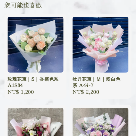
您可能也喜歡
玫瑰花束｜S | 香檳色系
牡丹花束｜Ｍ | 粉白色
A1S34
系 A44-7
Regular
NT$ 1,200
Regular
NT$ 2,200
price
price