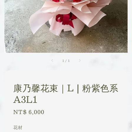
1
/
1
康乃馨花束｜L | 粉紫色系
A3L1
Regular
NT$ 6,000
price
花材