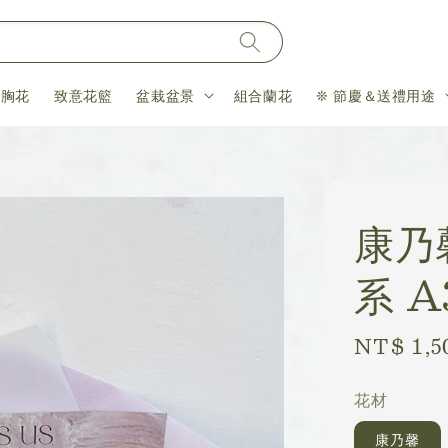
＆胸花
致意花籃
盆栽盆景
組合蘭花
❊ 節慶＆送禮用途
康乃
系 A
Regular
NT$ 1,5
price
花材
康乃馨