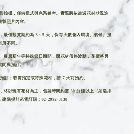
品拍攝，僅供樣式與色系參考。實際將依當週花材狀況進
複製照片內容。
，最佳觀賞期約為 3～5 天，保存天數會因環境、氣候、溫
有所不同。
、農曆新年等特殊節日期間，因花材價格波動，花價將另
詢問與預訂。
前預訂；若需指定或特殊花材，請 7 天前預約。
，將以現有花材為主，包裝時間約需 30 分鐘以上（如遇排
議提前來電訂購：02-2992-3138