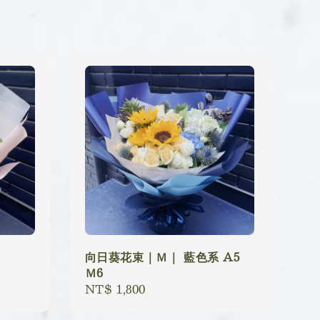
向日葵花束｜Ｍ｜ 藍色系 A5
Ｍ6
Regular
NT$ 1,800
price