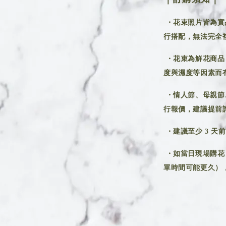
・花束照片皆為實
行搭配，無法完全
・花束為鮮花商品
度與濕度等因素而
・情人節、母親節
行報價，建議提前
・建議至少 3 天
・如當日現場購花
單時間可能更久），建