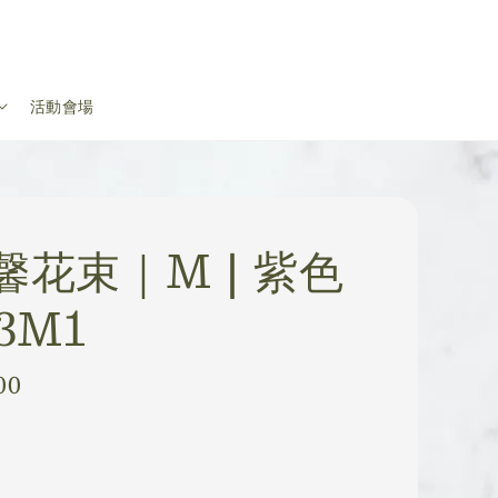
活動會場
馨花束｜M | 紫色
3M1
00