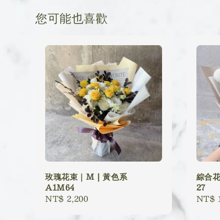
您可能也喜歡
玫瑰花束｜M | 黃色系
綜合花
A1M64
27
Regular
NT$ 2,200
Regu
NT$ 1
price
price