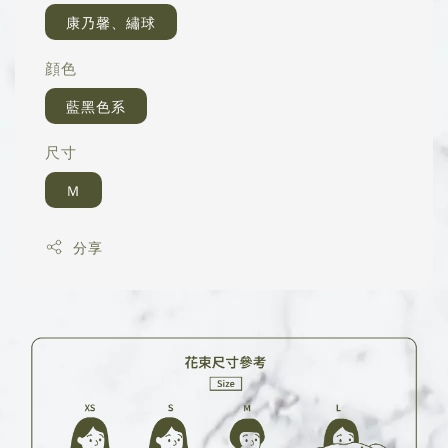
康乃馨、繡球
顔色
藍黑色系
尺寸
Ｍ
分享