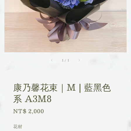
1
/
1
康乃馨花束｜M | 藍黑色
系 A3M8
Regular
NT$ 2,000
price
花材