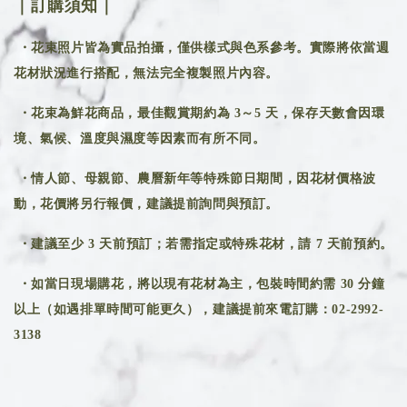
｜訂購須知｜
・花束照片皆為實品拍攝，僅供樣式與色系參考。實際將依當週
花材狀況進行搭配，無法完全複製照片內容。
・花束為鮮花商品，最佳觀賞期約為 3～5 天，保存天數會因環
境、氣候、溫度與濕度等因素而有所不同。
・情人節、母親節、農曆新年等特殊節日期間，因花材價格波
動，花價將另行報價，建議提前詢問與預訂。
・建議至少 3 天前預訂；若需指定或特殊花材，請 7 天前預約。
・如當日現場購花，將以現有花材為主，包裝時間約需 30 分鐘
以上（如遇排單時間可能更久），建議提前來電訂購：02-2992-
3138