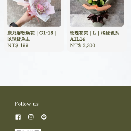
康乃馨乾燥花｜G1-18｜
玫瑰花束｜L | 橘綠色系
以現貨為主
A1L14
Regular
NT$ 199
Regular
NT$ 2,300
price
price
Follow us