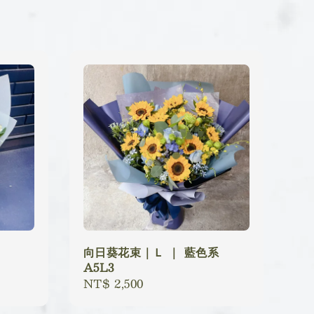
向日葵花束｜Ｌ ｜ 藍色系
A5L3
Regular
NT$ 2,500
price