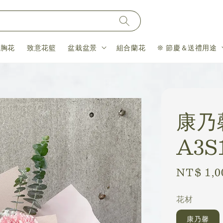
＆胸花
致意花籃
盆栽盆景
組合蘭花
❊ 節慶＆送禮用途
康乃
A3S
Regular
NT$ 1,0
price
花材
康乃馨