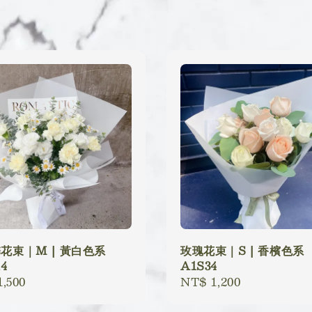
花束｜M | 黃白色系
玫瑰花束｜S | 香檳色系
4
A1S34
lar
,500
Regular
NT$ 1,200
price