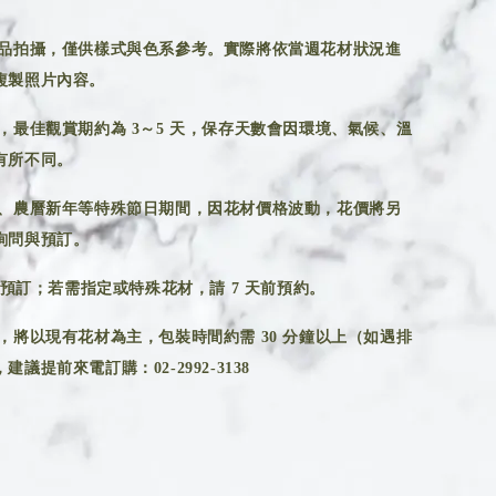
品拍攝，僅供樣式與色系參考。實際將依當週花材狀況進
複製照片內容。
，最佳觀賞期約為 3～5 天，保存天數會因環境、氣候、溫
有所不同。
、農曆新年等特殊節日期間，因花材價格波動，花價將另
詢問與預訂。
前預訂；若需指定或特殊花材，請 7 天前預約。
，將以現有花材為主，包裝時間約需 30 分鐘以上（如遇排
議提前來電訂購：02-2992-3138