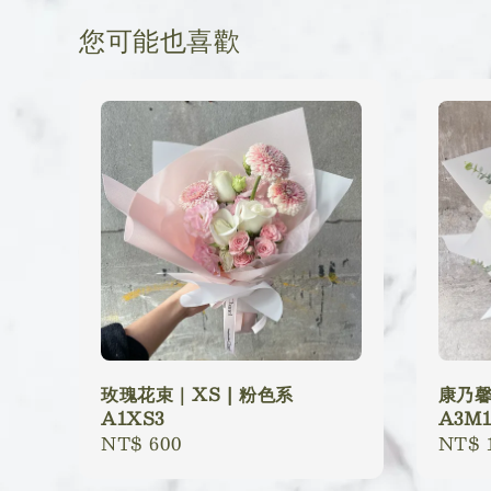
您可能也喜歡
玫瑰花束｜XS | 粉色系
康乃馨
A1XS3
A3M1
Regular
NT$ 600
Regu
NT$ 1
price
price