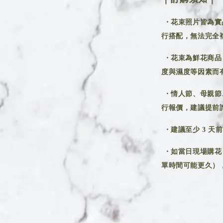
・花束照片皆為實
行搭配，無法完全
・花束為鮮花商品
度與濕度等因素而
・情人節、母親節
行報價，建議提前
・建議至少 3 天
・如當日現場購花
單時間可能更久），建