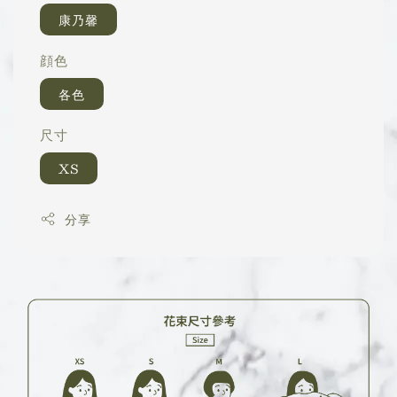
康乃馨
顔色
各色
尺寸
XS
分享