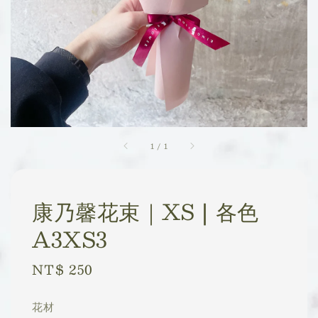
1
/
1
康乃馨花束｜XS | 各色
A3XS3
Regular
NT$ 250
price
花材