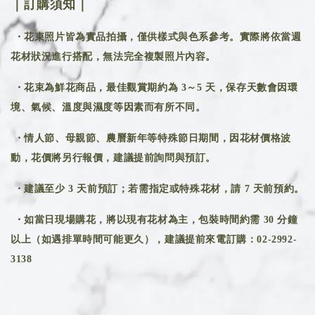
｜訂購須知｜
・花束照片皆為實品拍攝，僅供樣式與色系參考。實際將依當週
花材狀況進行搭配，無法完全複製照片內容。
・花束為鮮花商品，最佳觀賞期約為 3～5 天，保存天數會因環
境、氣候、溫度與濕度等因素而有所不同。
・情人節、母親節、農曆新年等特殊節日期間，因花材價格波
動，花價將另行報價，建議提前詢問與預訂。
・建議至少 3 天前預訂；若需指定或特殊花材，請 7 天前預約。
・如當日現場購花，將以現有花材為主，包裝時間約需 30 分鐘
以上（如遇排單時間可能更久），建議提前來電訂購：02-2992-
3138