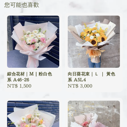
您可能也喜歡
綜合花材｜M | 粉白色
向日葵花束｜Ｌ ｜ 黃色
系 A46-26
系 A5L4
Regular
NT$ 1,500
Regular
NT$ 3,000
price
price