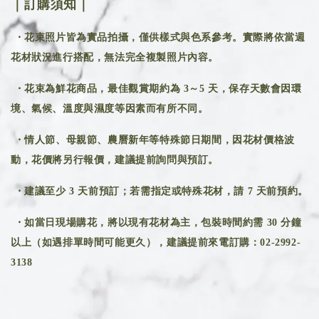
｜訂購須知｜
・花束照片皆為實品拍攝，僅供樣式與色系參考。實際將依當週
花材狀況進行搭配，無法完全複製照片內容。
・花束為鮮花商品，最佳觀賞期約為 3～5 天，保存天數會因環
境、氣候、溫度與濕度等因素而有所不同。
・情人節、母親節、農曆新年等特殊節日期間，因花材價格波
動，花價將另行報價，建議提前詢問與預訂。
・建議至少 3 天前預訂；若需指定或特殊花材，請 7 天前預約。
・如當日現場購花，將以現有花材為主，包裝時間約需 30 分鐘
以上（如遇排單時間可能更久），建議提前來電訂購：02-2992-
3138