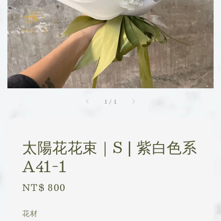
1
/
1
太陽花花束｜S | 紫白色系
A41-1
Regular
NT$ 800
price
花材