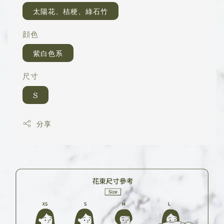
太陽花、桔梗、綠石竹
顔色
紫白色系
尺寸
S
分享