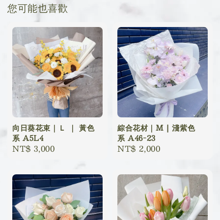
您可能也喜歡
向日葵花束｜Ｌ ｜ 黃色
綜合花材｜M | 淺紫色
系 A5L4
系 A46-23
Regular
NT$ 3,000
Regular
NT$ 2,000
price
price