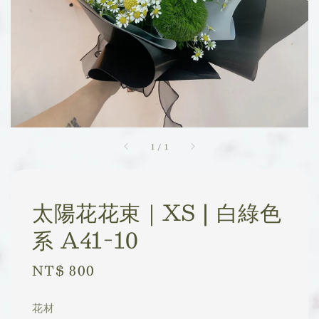
1
/
1
太陽花花束｜XS | 白綠色
系 A41-10
Regular
NT$ 800
price
花材