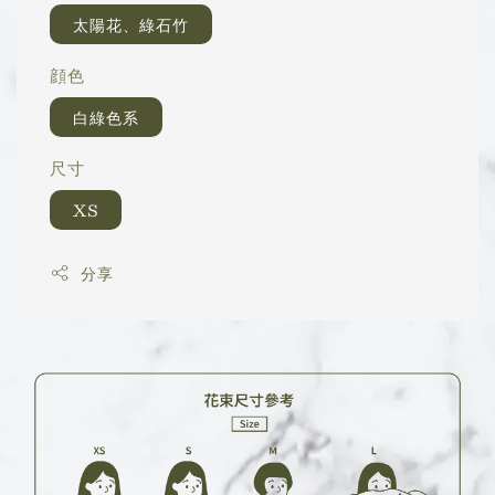
太陽花、綠石竹
顔色
白綠色系
尺寸
XS
分享