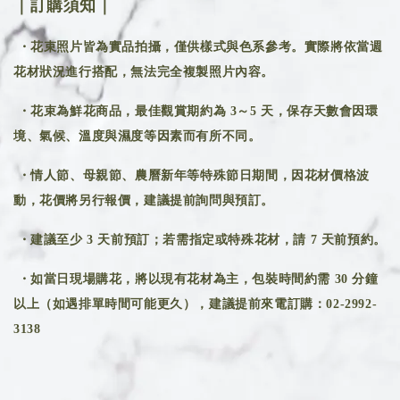
｜訂購須知｜
・花束照片皆為實品拍攝，僅供樣式與色系參考。實際將依當週
花材狀況進行搭配，無法完全複製照片內容。
・花束為鮮花商品，最佳觀賞期約為 3～5 天，保存天數會因環
境、氣候、溫度與濕度等因素而有所不同。
・情人節、母親節、農曆新年等特殊節日期間，因花材價格波
動，花價將另行報價，建議提前詢問與預訂。
・建議至少 3 天前預訂；若需指定或特殊花材，請 7 天前預約。
・如當日現場購花，將以現有花材為主，包裝時間約需 30 分鐘
以上（如遇排單時間可能更久），建議提前來電訂購：02-2992-
3138