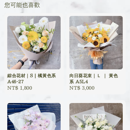
您可能也喜歡
綜合花材｜S | 橘黃色系
向日葵花束｜Ｌ ｜ 黃色
A46-27
系 A5L4
Regular
NT$ 1,800
Regular
NT$ 3,000
price
price