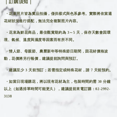
｜訂購須知｜
・花束照片皆為實品拍攝，僅供樣式與色系參考。實際將依當週
花材狀況進行搭配，無法完全複製照片內容。
・花束為鮮花商品，最佳觀賞期約為 3～5 天，保存天數會因環
境、氣候、溫度與濕度等因素而有所不同。
・情人節、母親節、農曆新年等特殊節日期間，因花材價格波
動，花價將另行報價，建議提前詢問與預訂。
・建議至少 3 天前預訂；若需指定或特殊花材，請 7 天前預約。
・如當日現場購花，將以現有花材為主，包裝時間約需 30 分鐘
以上（如遇排單時間可能更久），建議提前來電訂購：02-2992-
3138