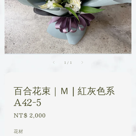
1
/
1
百合花束｜Ｍ | 紅灰色系
A42-5
Regular
NT$ 2,000
price
花材