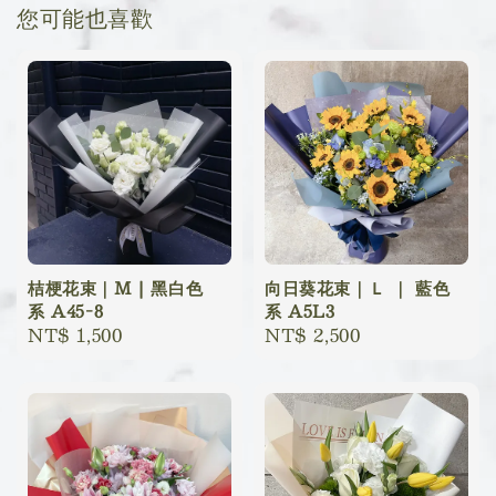
您可能也喜歡
桔梗花束｜M | 黑白色
向日葵花束｜Ｌ ｜ 藍色
系 A45-8
系 A5L3
Regular
NT$ 1,500
Regular
NT$ 2,500
price
price