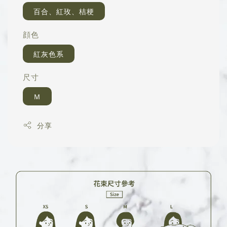
百合、紅玫、桔梗
顔色
紅灰色系
尺寸
Ｍ
分享