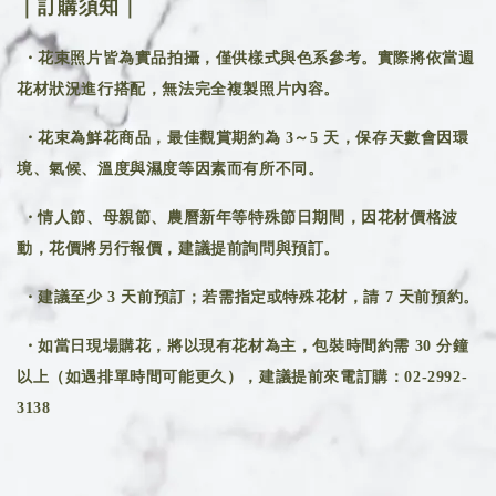
｜訂購須知｜
・花束照片皆為實品拍攝，僅供樣式與色系參考。實際將依當週
花材狀況進行搭配，無法完全複製照片內容。
・花束為鮮花商品，最佳觀賞期約為 3～5 天，保存天數會因環
境、氣候、溫度與濕度等因素而有所不同。
・情人節、母親節、農曆新年等特殊節日期間，因花材價格波
動，花價將另行報價，建議提前詢問與預訂。
・建議至少 3 天前預訂；若需指定或特殊花材，請 7 天前預約。
・如當日現場購花，將以現有花材為主，包裝時間約需 30 分鐘
以上（如遇排單時間可能更久），建議提前來電訂購：02-2992-
3138