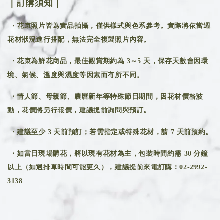
｜訂購須知｜
・花束照片皆為實品拍攝，僅供樣式與色系參考。實際將依當週
花材狀況進行搭配，無法完全複製照片內容。
・花束為鮮花商品，最佳觀賞期約為 3～5 天，保存天數會因環
境、氣候、溫度與濕度等因素而有所不同。
・情人節、母親節、農曆新年等特殊節日期間，因花材價格波
動，花價將另行報價，建議提前詢問與預訂。
・建議至少 3 天前預訂；若需指定或特殊花材，請 7 天前預約。
・如當日現場購花，將以現有花材為主，包裝時間約需 30 分鐘
以上（如遇排單時間可能更久），建議提前來電訂購：02-2992-
3138