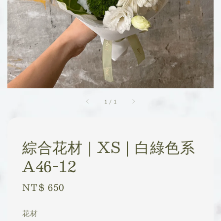
1
/
1
綜合花材｜XS | 白綠色系
A46-12
Regular
NT$ 650
price
花材