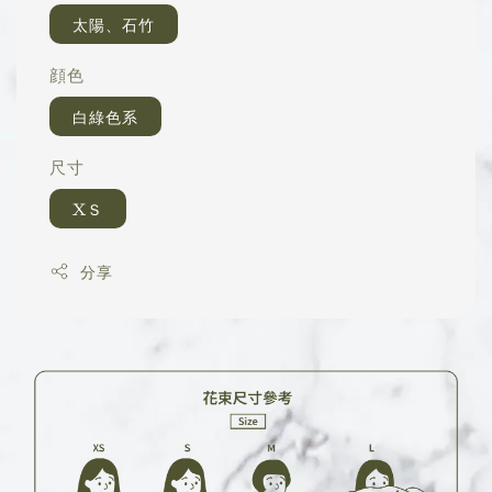
太陽、石竹
顔色
白綠色系
尺寸
XＳ
分享