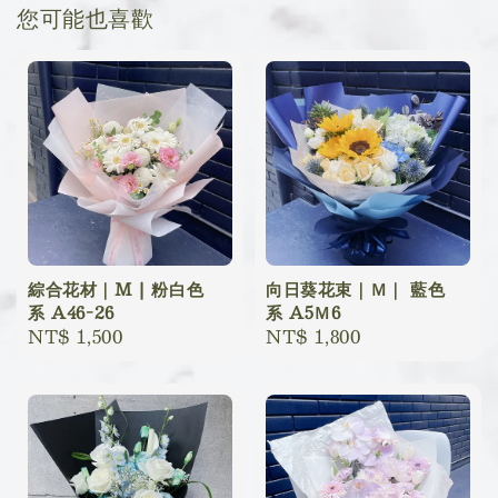
您可能也喜歡
綜合花材｜M | 粉白色
向日葵花束｜Ｍ｜ 藍色
系 A46-26
系 A5Ｍ6
Regular
NT$ 1,500
Regular
NT$ 1,800
price
price