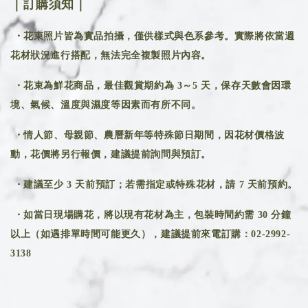
｜訂購須知｜
・花束照片皆為實品拍攝，僅供樣式與色系參考。實際將依當週
花材狀況進行搭配，無法完全複製照片內容。
・花束為鮮花商品，最佳觀賞期約為 3～5 天，保存天數會因環
境、氣候、溫度與濕度等因素而有所不同。
・情人節、母親節、農曆新年等特殊節日期間，因花材價格波
動，花價將另行報價，建議提前詢問與預訂。
・建議至少 3 天前預訂；若需指定或特殊花材，請 7 天前預約。
・如當日現場購花，將以現有花材為主，包裝時間約需 30 分鐘
以上（如遇排單時間可能更久），建議提前來電訂購：02-2992-
3138