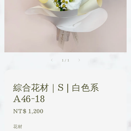
1
/
1
綜合花材｜S | 白色系
A46-18
Regular
NT$ 1,200
price
花材