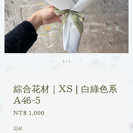
1
/
1
綜合花材｜XS | 白綠色系
A46-5
Regular
NT$ 1,000
price
花材