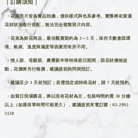
｜訂購須知｜
・花束照片皆為實品拍攝，僅供樣式與色系參考。實際將依當週
花材狀況進行搭配，無法完全複製照片內容。
・花束為鮮花商品，最佳觀賞期約為 3～5 天，保存天數會因環
境、氣候、溫度與濕度等因素而有所不同。
・情人節、母親節、農曆新年等特殊節日期間，因花材價格波
動，花價將另行報價，建議提前詢問與預訂。
・建議至少 3 天前預訂；若需指定或特殊花材，請 7 天前預約。
・如當日現場購花，將以現有花材為主，包裝時間約需 30 分鐘
以上（如遇排單時間可能更久），建議提前來電訂購：02-2992-
3138