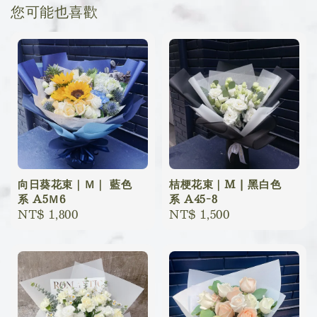
您可能也喜歡
向日葵花束｜Ｍ｜ 藍色
桔梗花束｜M | 黑白色
系 A5Ｍ6
系 A45-8
Regular
NT$ 1,800
Regular
NT$ 1,500
price
price