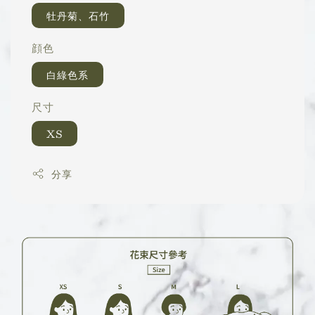
牡丹菊、石竹
顔色
白綠色系
尺寸
XS
分享