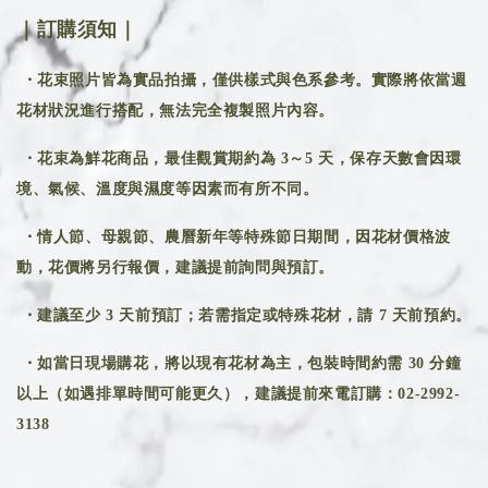
｜訂購須知｜
・花束照片皆為實品拍攝，僅供樣式與色系參考。實際將依當週
花材狀況進行搭配，無法完全複製照片內容。
・花束為鮮花商品，最佳觀賞期約為 3～5 天，保存天數會因環
境、氣候、溫度與濕度等因素而有所不同。
・情人節、母親節、農曆新年等特殊節日期間，因花材價格波
動，花價將另行報價，建議提前詢問與預訂。
・建議至少 3 天前預訂；若需指定或特殊花材，請 7 天前預約。
・如當日現場購花，將以現有花材為主，包裝時間約需 30 分鐘
以上（如遇排單時間可能更久），建議提前來電訂購：02-2992-
3138