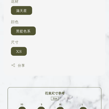
花材
滿天星
顔色
黑籃色系
尺寸
XS
分享