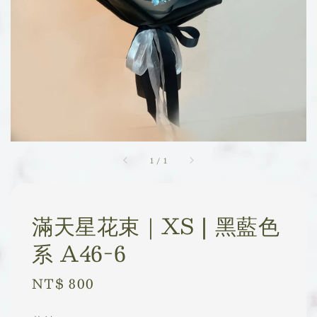
1
/
1
滿天星花束｜XS | 黑藍色
系 A46-6
Regular
NT$ 800
price