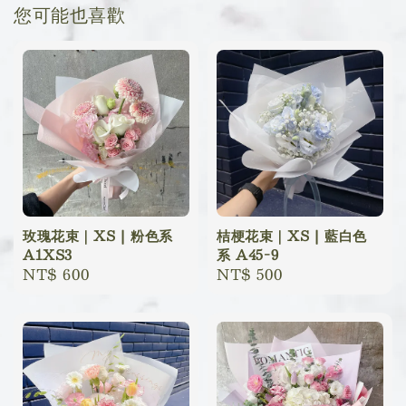
您可能也喜歡
玫瑰花束｜XS | 粉色系
桔梗花束｜XS | 藍白色
A1XS3
系 A45-9
Regular
NT$ 600
Regular
NT$ 500
price
price