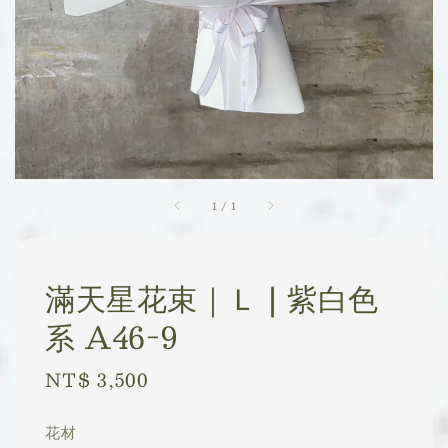
1
/
1
滿天星花束｜Ｌ | 紫白色
系 A46-9
Regular
NT$ 3,500
price
花材