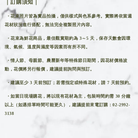
｜訂購須知｜
・花束照片皆為實品拍攝，僅供樣式與色系參考。實際將依當週
花材狀況進行搭配，無法完全複製照片內容。
・花束為鮮花商品，最佳觀賞期約為 3～5 天，保存天數會因環
境、氣候、溫度與濕度等因素而有所不同。
・情人節、母親節、農曆新年等特殊節日期間，因花材價格波
動，花價將另行報價，建議提前詢問與預訂。
・建議至少 3 天前預訂；若需指定或特殊花材，請 7 天前預約。
・如當日現場購花，將以現有花材為主，包裝時間約需 30 分鐘
以上（如遇排單時間可能更久），建議提前來電訂購：02-2992-
3138