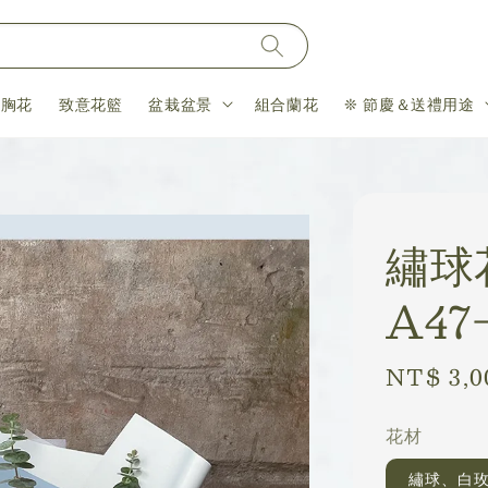
＆胸花
致意花籃
盆栽盆景
組合蘭花
❊ 節慶＆送禮用途
繡球
A47
Regular
NT$ 3,0
price
花材
繡球、白