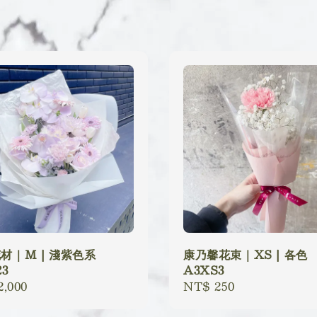
材｜M | 淺紫色系
康乃馨花束｜XS | 各色
23
A3XS3
lar
2,000
Regular
NT$ 250
price