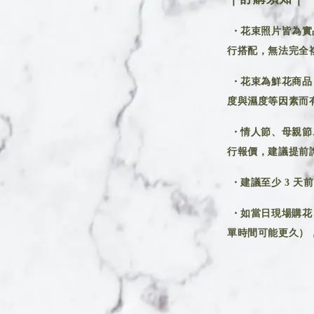
・花束照片皆為實
行搭配，無法完全
・花束為鮮花商品
度與濕度等因素而
・情人節、母親節
行報價，建議提前
・建議至少 3 天
・如當日現場購花
單時間可能更久），建