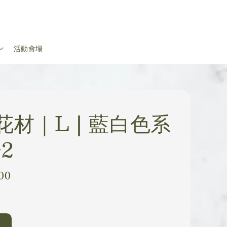
活動會場
花材｜L | 藍白色系
-2
00
玫