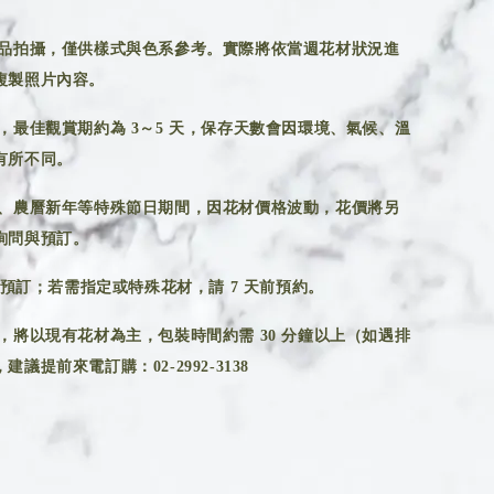
品拍攝，僅供樣式與色系參考。實際將依當週花材狀況進
複製照片內容。
，最佳觀賞期約為 3～5 天，保存天數會因環境、氣候、溫
有所不同。
、農曆新年等特殊節日期間，因花材價格波動，花價將另
詢問與預訂。
前預訂；若需指定或特殊花材，請 7 天前預約。
，將以現有花材為主，包裝時間約需 30 分鐘以上（如遇排
議提前來電訂購：02-2992-3138