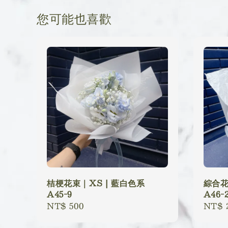
您可能也喜歡
桔梗花束｜XS | 藍白色系
綜合花
A45-9
A46-
Regular
NT$ 500
Regu
NT$ 
price
price