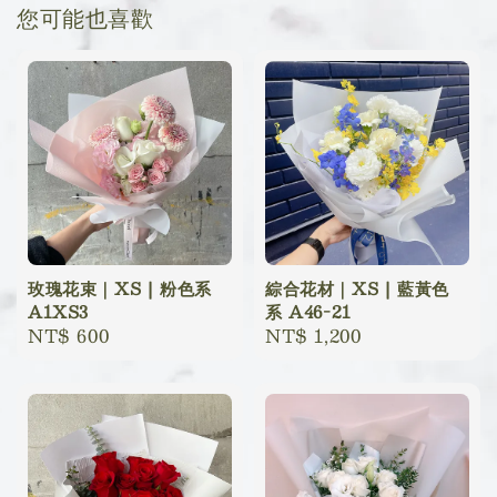
您可能也喜歡
玫瑰花束｜XS | 粉色系
綜合花材｜XS | 藍黃色
A1XS3
系 A46-21
Regular
NT$ 600
Regular
NT$ 1,200
price
price