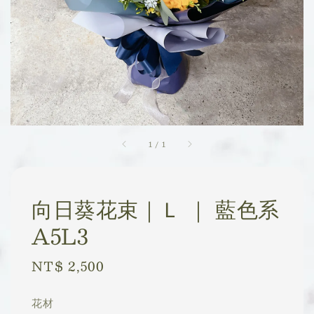
1
/
1
向日葵花束｜Ｌ ｜ 藍色系
A5L3
Regular
NT$ 2,500
price
花材