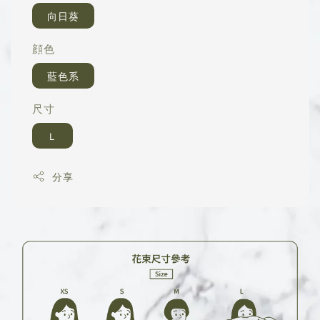
向日葵
顔色
藍色系
尺寸
Ｌ
分享