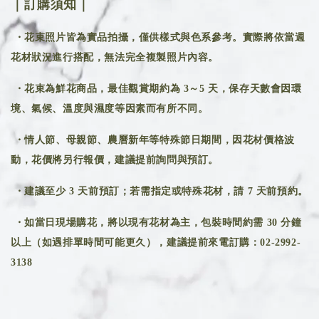
｜訂購須知｜
・花束照片皆為實品拍攝，僅供樣式與色系參考。實際將依當週
花材狀況進行搭配，無法完全複製照片內容。
・花束為鮮花商品，最佳觀賞期約為 3～5 天，保存天數會因環
境、氣候、溫度與濕度等因素而有所不同。
・情人節、母親節、農曆新年等特殊節日期間，因花材價格波
動，花價將另行報價，建議提前詢問與預訂。
・建議至少 3 天前預訂；若需指定或特殊花材，請 7 天前預約。
・如當日現場購花，將以現有花材為主，包裝時間約需 30 分鐘
以上（如遇排單時間可能更久），建議提前來電訂購：02-2992-
3138