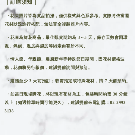
｜訂購須知｜
・花束照片皆為實品拍攝，僅供樣式與色系參考。實際將依當週
花材狀況進行搭配，無法完全複製照片內容。
・花束為鮮花商品，最佳觀賞期約為 3～5 天，保存天數會因環
境、氣候、溫度與濕度等因素而有所不同。
・情人節、母親節、農曆新年等特殊節日期間，因花材價格波
動，花價將另行報價，建議提前詢問與預訂。
・建議至少 3 天前預訂；若需指定或特殊花材，請 7 天前預約。
・如當日現場購花，將以現有花材為主，包裝時間約需 30 分鐘
以上（如遇排單時間可能更久），建議提前來電訂購：02-2992-
3138