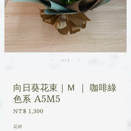
1
/
1
向日葵花束｜Ｍ ｜ 咖啡綠
色系 A5M5
Regular
NT$ 1,300
price
花材