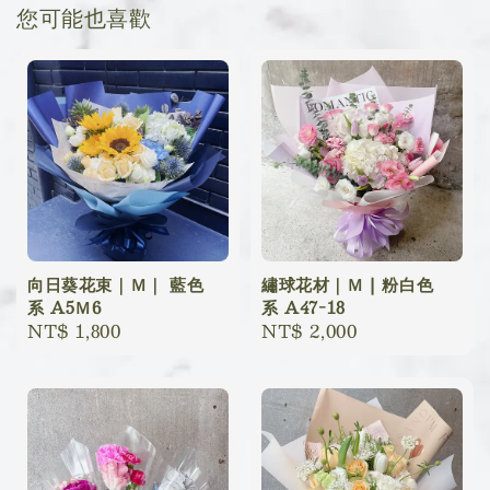
您可能也喜歡
向日葵花束｜Ｍ｜ 藍色
繡球花材｜Ｍ | 粉白色
系 A5Ｍ6
系 A47-18
Regular
NT$ 1,800
Regular
NT$ 2,000
price
price