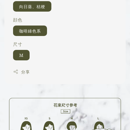
向日葵、桔梗
顔色
咖啡綠色系
尺寸
M
分享