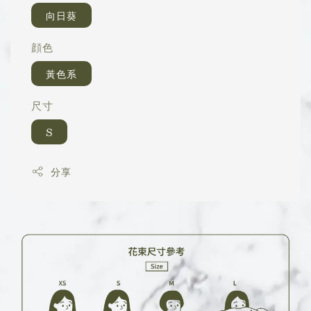
向日葵
顔色
黃色系
尺寸
S
分享