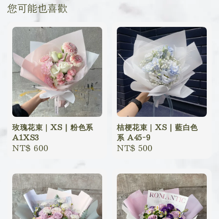
您可能也喜歡
玫瑰花束｜XS | 粉色系
桔梗花束｜XS | 藍白色
A1XS3
系 A45-9
Regular
NT$ 600
Regular
NT$ 500
price
price