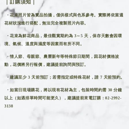
｜訂購須知｜
・花束照片皆為實品拍攝，僅供樣式與色系參考。實際將依當週
花材狀況進行搭配，無法完全複製照片內容。
・花束為鮮花商品，最佳觀賞期約為 3～5 天，保存天數會因環
境、氣候、溫度與濕度等因素而有所不同。
・情人節、母親節、農曆新年等特殊節日期間，因花材價格波
動，花價將另行報價，建議提前詢問與預訂。
・建議至少 3 天前預訂；若需指定或特殊花材，請 7 天前預約。
・如當日現場購花，將以現有花材為主，包裝時間約需 30 分鐘
以上（如遇排單時間可能更久），建議提前來電訂購：02-2992-
3138