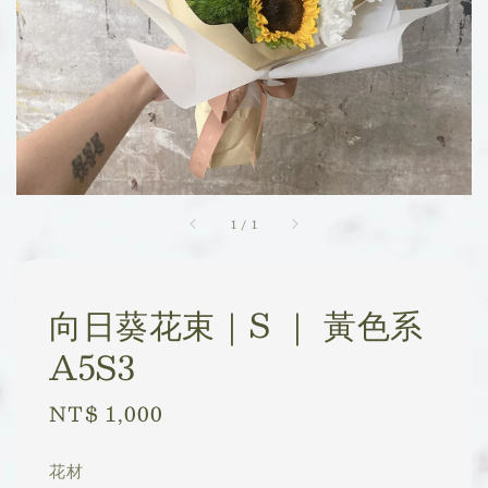
1
/
1
向日葵花束｜S ｜ 黃色系
A5S3
Regular
NT$ 1,000
price
花材