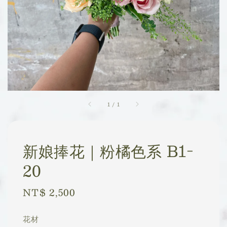
1
/
1
新娘捧花｜粉橘色系 B1-
20
Regular
NT$ 2,500
price
花材