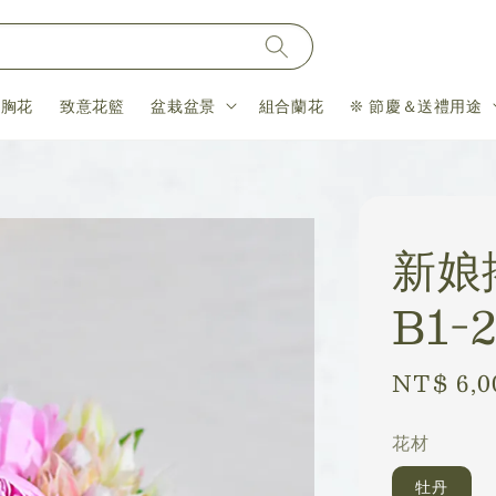
＆胸花
致意花籃
盆栽盆景
組合蘭花
❊ 節慶＆送禮用途
新娘
B1-2
Regular
NT$ 6,0
price
花材
牡丹