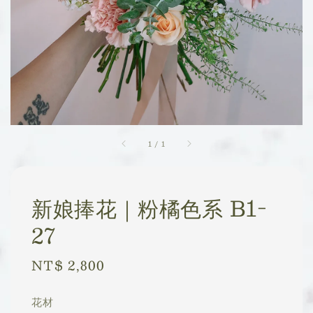
1
/
1
新娘捧花｜粉橘色系 B1-
27
Regular
NT$ 2,800
price
花材