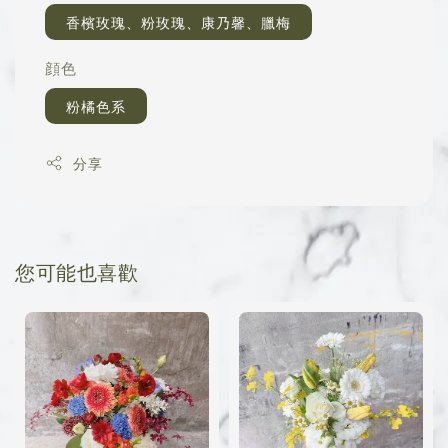
香檳玫瑰、粉玫瑰、康乃馨、臘梅
顔色
粉橘色系
分享
您可能也喜歡