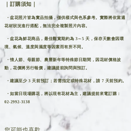
｜訂購須知｜
・盆花照片皆為實品拍攝，僅供樣式與色系參考。實際將依當週
花材狀況進行搭配，無法完全複製照片內容。
・盆花為鮮花商品，最佳觀賞期約為 3～5 天，保存天數會因環
境、氣候、溫度與濕度等因素而有所不同。
・情人節、母親節、農曆新年等特殊節日期間，因花材價格波
動，花價將另行報價，建議提前詢問與預訂。
・建議至少 3 天前預訂；若需指定或特殊花材，請 7 天前預約。
・如當日現場購花，將以現有花材為主，建議提前來電訂購：
02-2992-3138
您可能也喜歡