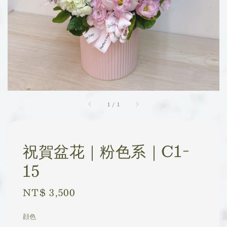
1
/
1
祝賀盆花｜粉色系｜C1-
15
Regular
NT$ 3,500
price
顔色