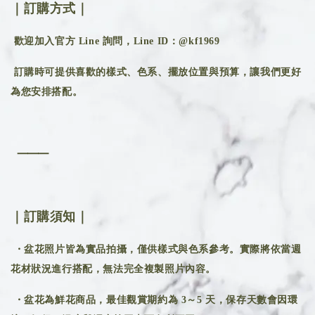
｜訂購方式｜
歡迎加入官方 Line 詢問，Line ID：@kf1969
訂購時可提供喜歡的樣式、色系、擺放位置與預算，讓我們更好
為您安排搭配。
⸻
｜訂購須知｜
・盆花照片皆為實品拍攝，僅供樣式與色系參考。實際將依當週
花材狀況進行搭配，無法完全複製照片內容。
・盆花為鮮花商品，最佳觀賞期約為 3～5 天，保存天數會因環