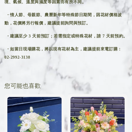
境、氣候、溫度與濕度等因素而有所不同。
・情人節、母親節、農曆新年等特殊節日期間，因花材價格波
動，花價將另行報價，建議提前詢問與預訂。
・建議至少 3 天前預訂；若需指定或特殊花材，請 7 天前預約。
・如當日現場購花，將以現有花材為主，建議提前來電訂購：
02-2992-3138
您可能也喜歡