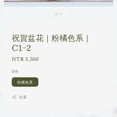
1
/
1
祝賀盆花｜粉橘色系｜
C1-2
Regular
NT$ 3,500
price
顔色
粉橘色系
分享