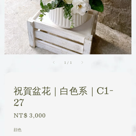
1
/
1
祝賀盆花｜白色系｜C1-
27
Regular
NT$ 3,000
price
顔色