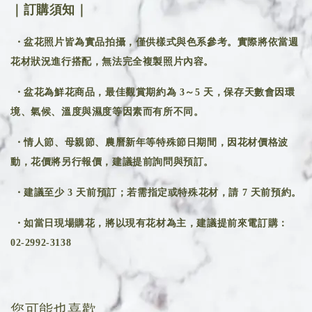
｜訂購須知｜
・盆花照片皆為實品拍攝，僅供樣式與色系參考。實際將依當週
花材狀況進行搭配，無法完全複製照片內容。
・盆花為鮮花商品，最佳觀賞期約為 3～5 天，保存天數會因環
境、氣候、溫度與濕度等因素而有所不同。
・情人節、母親節、農曆新年等特殊節日期間，因花材價格波
動，花價將另行報價，建議提前詢問與預訂。
・建議至少 3 天前預訂；若需指定或特殊花材，請 7 天前預約。
・如當日現場購花，將以現有花材為主，建議提前來電訂購：
02-2992-3138
您可能也喜歡