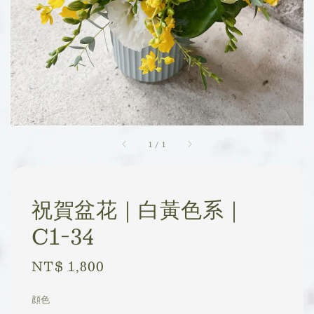
1
/
1
祝賀盆花｜白黃色系｜
C1-34
Regular
NT$ 1,800
price
顔色