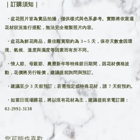
｜訂購須知｜
・盆花照片皆為實品拍攝，僅供樣式與色系參考。實際將依當週
花材狀況進行搭配，無法完全複製照片內容。
・盆花為鮮花商品，最佳觀賞期約為 3～5 天，保存天數會因環
境、氣候、溫度與濕度等因素而有所不同。
・情人節、母親節、農曆新年等特殊節日期間，因花材價格波
動，花價將另行報價，建議提前詢問與預訂。
・建議至少 3 天前預訂；若需指定或特殊花材，請 7 天前預約。
・如當日現場購花，將以現有花材為主，建議提前來電訂購：
02-2992-3138
您可能也喜歡