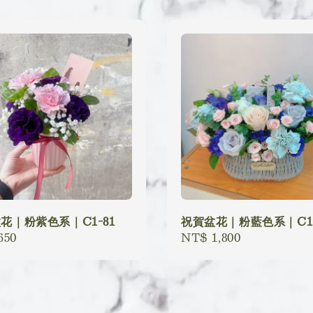
花｜粉紫色系｜C1-81
祝賀盆花｜粉藍色系｜C1-
lar
650
Regular
NT$ 1,800
price