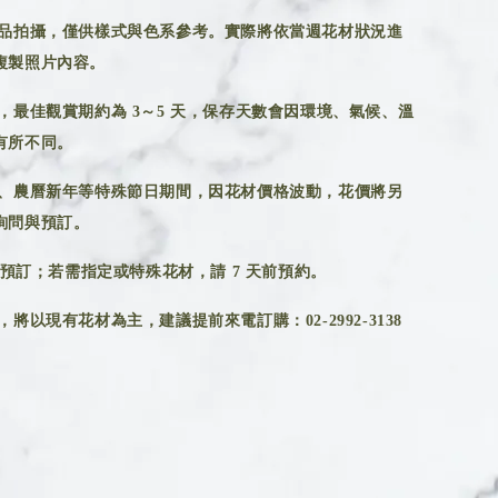
品拍攝，僅供樣式與色系參考。實際將依當週花材狀況進
複製照片內容。
，最佳觀賞期約為 3～5 天，保存天數會因環境、氣候、溫
有所不同。
、農曆新年等特殊節日期間，因花材價格波動，花價將另
詢問與預訂。
前預訂；若需指定或特殊花材，請 7 天前預約。
將以現有花材為主，建議提前來電訂購：02-2992-3138