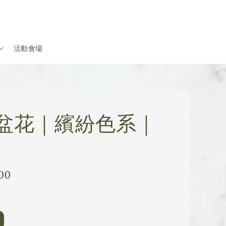
活動會場
盆花｜繽紛色系｜
4
00