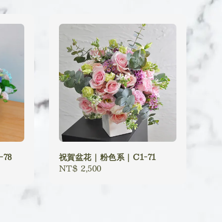
78
祝賀盆花｜粉色系｜C1-71
Regular
NT$ 2,500
price