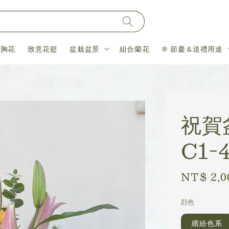
＆胸花
致意花籃
盆栽盆景
組合蘭花
❊ 節慶＆送禮用途
祝賀
C1-
Regular
NT$ 2,0
price
顔色
繽紛色系