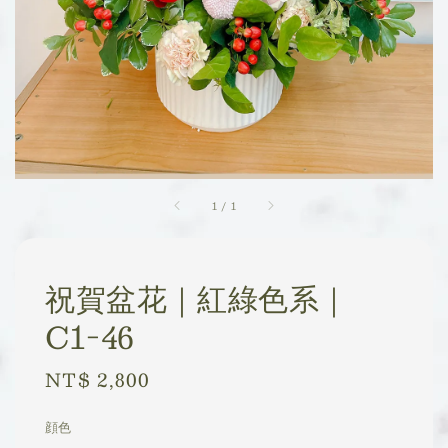
1
/
1
祝賀盆花｜紅綠色系｜
C1-46
Regular
NT$ 2,800
price
顔色