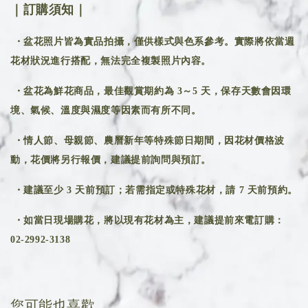
｜訂購須知｜
・盆花照片皆為實品拍攝，僅供樣式與色系參考。實際將依當週
花材狀況進行搭配，無法完全複製照片內容。
・盆花為鮮花商品，最佳觀賞期約為 3～5 天，保存天數會因環
境、氣候、溫度與濕度等因素而有所不同。
・情人節、母親節、農曆新年等特殊節日期間，因花材價格波
動，花價將另行報價，建議提前詢問與預訂。
・建議至少 3 天前預訂；若需指定或特殊花材，請 7 天前預約。
・如當日現場購花，將以現有花材為主，建議提前來電訂購：
02-2992-3138
您可能也喜歡