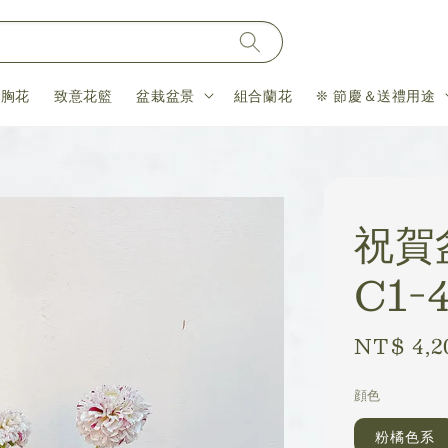
＆胸花
致意花籃
盆栽盆景
組合蘭花
❊ 節慶＆送禮用途
祝賀
C1-
Regular
NT$ 4,2
price
顔色
粉橘色系