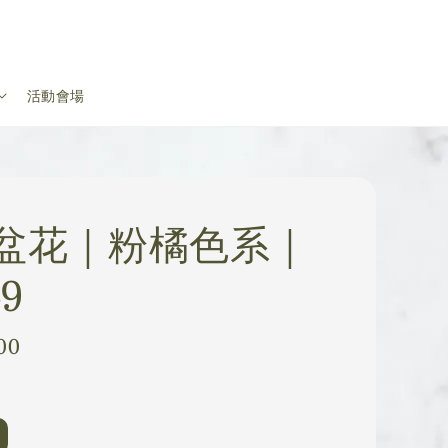
活動會場
盆花｜粉橘色系｜
49
00