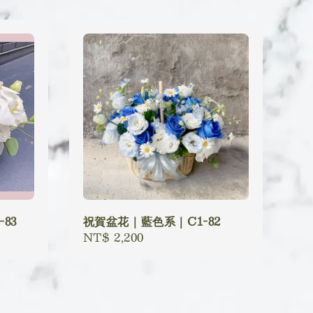
83
祝賀盆花｜藍色系｜C1-82
Regular
NT$ 2,200
price