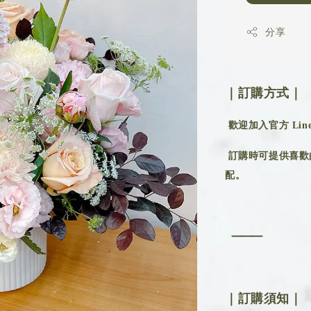
分享
｜訂購方式｜
歡迎加入官方 Line 
訂購時可提供喜歡
配。
⸻
｜訂購須知｜