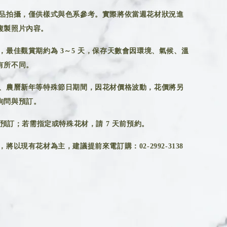
品拍攝，僅供樣式與色系參考。實際將依當週花材狀況進
複製照片內容。
，最佳觀賞期約為 3～5 天，保存天數會因環境、氣候、溫
有所不同。
、農曆新年等特殊節日期間，因花材價格波動，花價將另
詢問與預訂。
前預訂；若需指定或特殊花材，請 7 天前預約。
將以現有花材為主，建議提前來電訂購：02-2992-3138