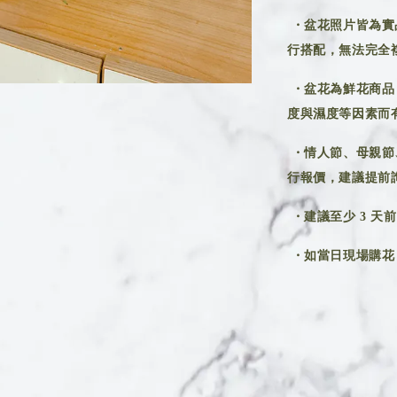
・盆花照片皆為實
行搭配，無法完全
・盆花為鮮花商品
度與濕度等因素而
・情人節、母親節
行報價，建議提前
・建議至少 3 天
・如當日現場購花，