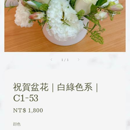
1
/
1
祝賀盆花｜白綠色系｜
C1-53
Regular
NT$ 1,800
price
顔色