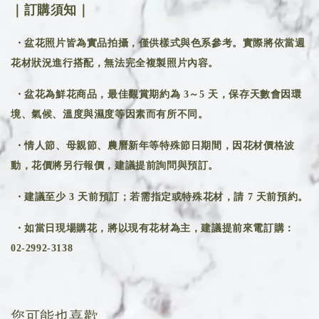
｜訂購須知｜
・盆花照片皆為實品拍攝，僅供樣式與色系參考。實際將依當週
花材狀況進行搭配，無法完全複製照片內容。
・盆花為鮮花商品，最佳觀賞期約為 3～5 天，保存天數會因環
境、氣候、溫度與濕度等因素而有所不同。
・情人節、母親節、農曆新年等特殊節日期間，因花材價格波
動，花價將另行報價，建議提前詢問與預訂。
・建議至少 3 天前預訂；若需指定或特殊花材，請 7 天前預約。
・如當日現場購花，將以現有花材為主，建議提前來電訂購：
02-2992-3138
您可能也喜歡