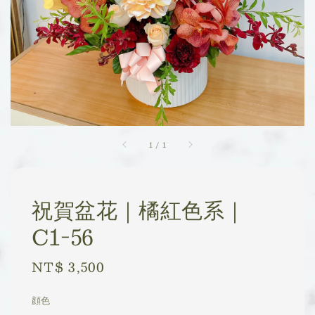
1
/
1
祝賀盆花｜橘紅色系｜
C1-56
Regular
NT$ 3,500
price
顔色