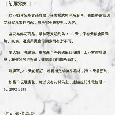
｜訂購須知｜
・盆花照片皆為實品拍攝，僅供樣式與色系參考。實際將依當週
花材狀況進行搭配，無法完全複製照片內容。
・盆花為鮮花商品，最佳觀賞期約為 3～5 天，保存天數會因環
境、氣候、溫度與濕度等因素而有所不同。
・情人節、母親節、農曆新年等特殊節日期間，因花材價格波
動，花價將另行報價，建議提前詢問與預訂。
・建議至少 3 天前預訂；若需指定或特殊花材，請 7 天前預約。
・如當日現場購花，將以現有花材為主，建議提前來電訂購：
02-2992-3138
您可能也喜歡