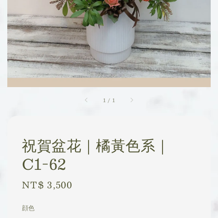
1
/
1
祝賀盆花｜橘黃色系｜
C1-62
Regular
NT$ 3,500
price
顔色