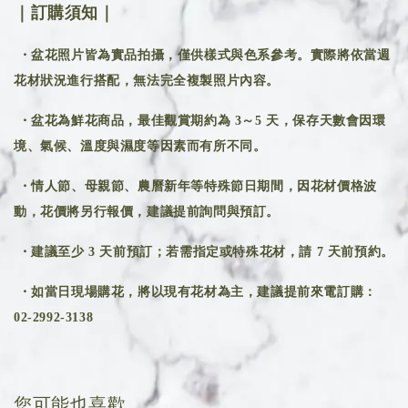
｜訂購須知｜
・盆花照片皆為實品拍攝，僅供樣式與色系參考。實際將依當週
花材狀況進行搭配，無法完全複製照片內容。
・盆花為鮮花商品，最佳觀賞期約為 3～5 天，保存天數會因環
境、氣候、溫度與濕度等因素而有所不同。
・情人節、母親節、農曆新年等特殊節日期間，因花材價格波
動，花價將另行報價，建議提前詢問與預訂。
・建議至少 3 天前預訂；若需指定或特殊花材，請 7 天前預約。
・如當日現場購花，將以現有花材為主，建議提前來電訂購：
02-2992-3138
您可能也喜歡