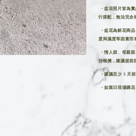
・盆花照片皆為實
行搭配，無法完全
・盆花為鮮花商品
度與濕度等因素而
・情人節、母親節
行報價，建議提前
・建議至少 3 天
・如當日現場購花，