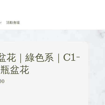
活動會場
盆花｜綠色系｜C1-
投瓶盆花
00