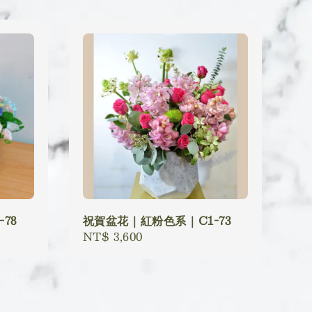
78
祝賀盆花｜紅粉色系｜C1-73
Regular
NT$ 3,600
price