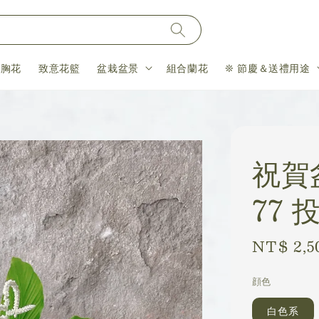
＆胸花
致意花籃
盆栽盆景
組合蘭花
❊ 節慶＆送禮用途
祝賀
77 
Regular
NT$ 2,5
price
顔色
白色系