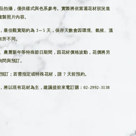
品拍攝，僅供樣式與色系參考。實際將依當週花材狀況進
複製照片內容。
，最佳觀賞期約為 3～5 天，保存天數會因環境、氣候、溫
有所不同。
、農曆新年等特殊節日期間，因花材價格波動，花價將另
詢問與預訂。
前預訂；若需指定或特殊花材，請 7 天前預約。
將以現有花材為主，建議提前來電訂購：02-2992-3138