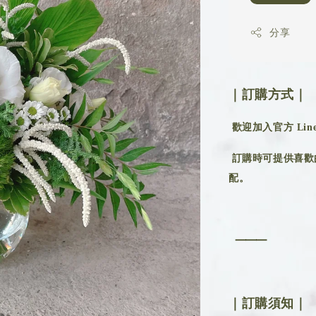
分享
｜訂購方式｜
歡迎加入官方 Line 
訂購時可提供喜歡
配。
⸻
｜訂購須知｜