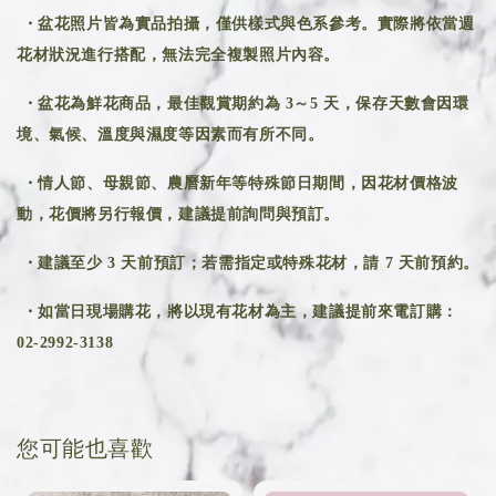
・盆花照片皆為實品拍攝，僅供樣式與色系參考。實際將依當週
花材狀況進行搭配，無法完全複製照片內容。
・盆花為鮮花商品，最佳觀賞期約為 3～5 天，保存天數會因環
境、氣候、溫度與濕度等因素而有所不同。
・情人節、母親節、農曆新年等特殊節日期間，因花材價格波
動，花價將另行報價，建議提前詢問與預訂。
・建議至少 3 天前預訂；若需指定或特殊花材，請 7 天前預約。
・如當日現場購花，將以現有花材為主，建議提前來電訂購：
02-2992-3138
您可能也喜歡