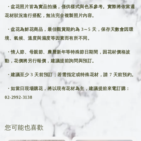
・盆花照片皆為實品拍攝，僅供樣式與色系參考。實際將依當週
花材狀況進行搭配，無法完全複製照片內容。
・盆花為鮮花商品，最佳觀賞期約為 3～5 天，保存天數會因環
境、氣候、溫度與濕度等因素而有所不同。
・情人節、母親節、農曆新年等特殊節日期間，因花材價格波
動，花價將另行報價，建議提前詢問與預訂。
・建議至少 3 天前預訂；若需指定或特殊花材，請 7 天前預約。
・如當日現場購花，將以現有花材為主，建議提前來電訂購：
02-2992-3138
您可能也喜歡