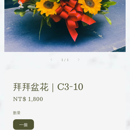
1
/
1
拜拜盆花｜C3-10
Regular
NT$ 1,800
price
數量
一個